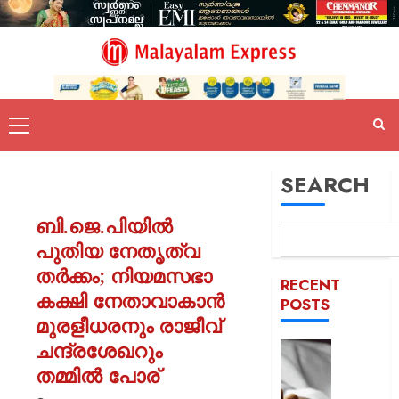
SEARCH
ബി.ജെ.പിയിൽ
പുതിയ നേതൃത്വ
തർക്കം; നിയമസഭാ
RECENT
കക്ഷി നേതാവാകാൻ
POSTS
മുരളീധരനും രാജീവ്
ചന്ദ്രശേഖറും
യുപിയ
ഞെട്ടിച്ച്
തമ്മിൽ പോര്
ക്രൂരത