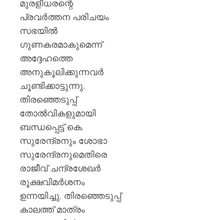
മുൻ
മുരളീധരന്റെ
ധനമന്ത്
പ്രവർത്തന പരിചയം
കെ.എൻ
സഭയിൽ
ബാലഗ
ഗുണകരമാകുമെന്ന്
AUGUST
അദ്ദേഹത്തെ
7, 2026
അനുകൂലിക്കുന്നവർ
0
ചൂണ്ടിക്കാട്ടുന്നു.
തിരഞ്ഞെടുപ്പ്
തോൽവികളുമായി
ബന്ധപ്പെട്ട് കെ.
സുരേന്ദ്രനും ശോഭാ
സുരേന്ദ്രനുമെതിരെ
രാജീവ് ചന്ദ്രശേഖർ
രൂക്ഷവിമർശനം
ഉന്നയിച്ചു. തിരഞ്ഞെടുപ്പ്
കാലത്ത് മാത്രം