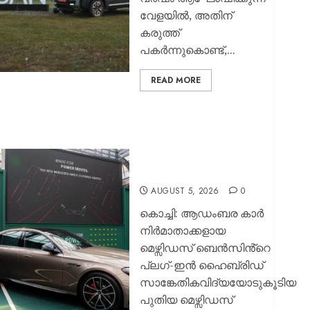
വേളയില്‍, അതിന്
കരുത്ത്
പകര്‍ന്നുകൊണ്ട്,...
READ MORE
മെഴ്സിഡസ് ബെൻസിൻറെ
എഎംജി ഇ 53
ഹൈബ്രിഡ് 4മാറ്റിക്+
ഇന്ത്യയിൽ
അവതരിപ്പിച്ചു
AUGUST 5, 2026
0
കൊച്ചി: ആഡംബര കാർ
നിർമാതാക്കളായ
മെഴ്സിഡസ് ബെൻസിൻ്റെ
പ്ലഗ്-ഇൻ ഹൈബ്രിഡ്
സാങ്കേതികവിദ്യയോടുകൂടിയ
പുതിയ മെഴ്സിഡസ്