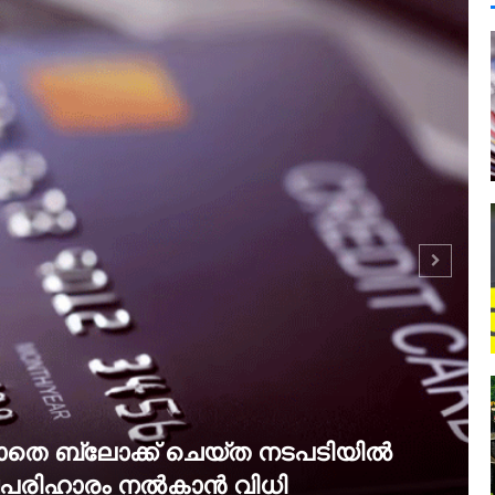
്കാതെ ബ്ലോക്ക് ചെയ്ത നടപടിയിൽ
നഷ്ടപരിഹാരം നൽകാൻ വിധി