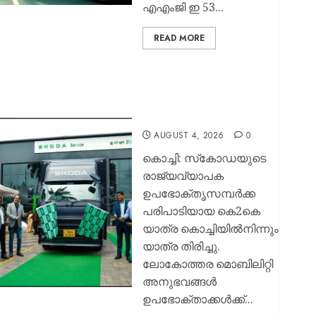
എഎംജി ഇ 53...
READ MORE
കൊച്ചിയില്‍ നിന്നും
കെ2കെ യാത്രയ്ക്ക്
സ്‌കോഡ ഓട്ടോ ഇന്ത്യ
തുടക്കം കുറിച്ചു
AUGUST 4, 2026
0
കൊച്ചി: സ്‌കോഡയുടെ
രാജ്യവ്യാപക
ഉപഭോക്തൃസമ്പര്‍ക്ക
പരിപാടിയായ കെ2കെ
യാത്ര കൊച്ചിയില്‍നിന്നും
യാത്ര തിരിച്ചു.
ലോകോത്തര മൊബിലിറ്റി
അനുഭവങ്ങള്‍
ഉപഭോക്താക്കള്‍ക്ക്...