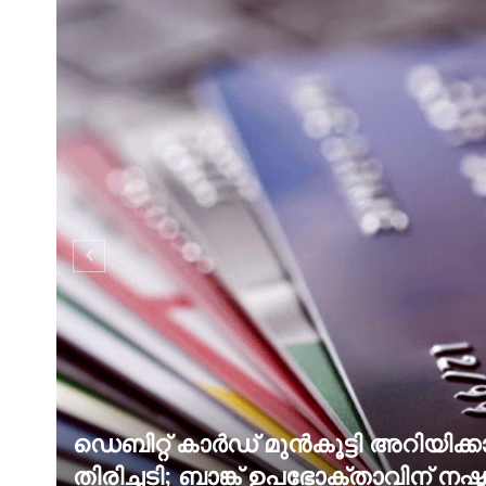
ഡെബിറ്റ് കാർഡ് മുൻകൂട്ടി അറിയിക
തിരിച്ചടി; ബാങ്ക് ഉപഭോക്താവിന് 