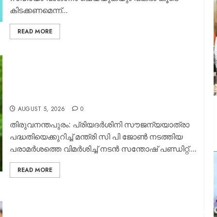
കിടക്കണമെന്ന്...
READ MORE
“ഒരു സ്ത്രീയും ഫ്രീ യാത്രക്കായി സർക്കാരിനോട്
ഇരന്നിട്ടില്ല… കിട്ടിയ സൗജന്യം അവര്‍ നന്നായി
ഉപയോഗിക്കുന്നു… അതിന്റെ പേരിൽ ജനങ്ങളെ
കുറ്റപ്പെടുത്തുന്നത് ശരിയല്ല” – സി പി ജോണിനെ
വിമർശിച്ച് സന്തോഷ് പണ്ഡിറ്റ്
AUGUST 5, 2026
0
തിരുവനന്തപുരം: പ്രിയദർശിനി സൗജന്യയാത്രാ
പദ്ധതിയെക്കുറിച്ച് മന്ത്രി സി പി ജോൺ നടത്തിയ
പരാമർശത്തെ വിമർശിച്ച് നടൻ സന്തോഷ് പണ്ഡിറ്റ്....
READ MORE
“എനിക്ക് ഒട്ടും അത്ഭുതം തോന്നിയില്ല,
ഡിഎംകെയിൽ സ്ത്രീകൾ ദുരുപയോഗം
ചെയ്യപ്പെടുന്നത് ഞാൻ കണ്ടിട്ടുണ്ട്, ഇതുതന്നെയാണ്