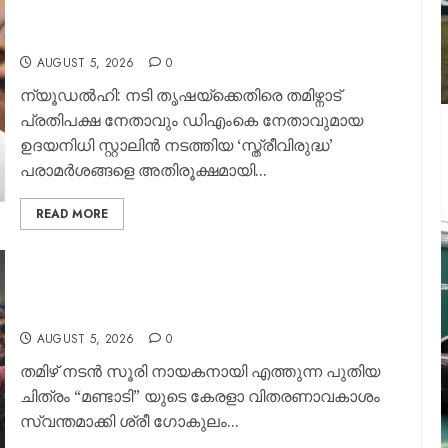
അവർ തുടരുന്ന പാരമ്പര്യം” – തൃഷ വിവാദത്തിൽ
ഉദയനിധി സ്റ്റാലിനെ പരിഹസിച്ച് ഖുശ്ബു
AUGUST 5, 2026
0
ന്യൂഡൽഹി: നടി തൃഷയ്ക്കെതിരെ തമിഴ്നാട്
പ്രതിപക്ഷ നേതാവും ഡിഎംകെ നേതാവുമായ
ഉദയനിധി സ്റ്റാലിൻ നടത്തിയ ‘സ്ത്രീവിരുദ്ധ’
പരാമർശങ്ങളെ അതിരൂക്ഷമായി...
READ MORE
മാസ് ഗെറ്റപ്പിൽ സൂരി; “മണ്ടാടി” കേരള
വിതരണാവകാശം സ്വന്തമാക്കി ശ്രീ ഗോകുലം
മൂവീസ്; റിലീസ് 2026 സെപ്റ്റംബർ 4ന്.
AUGUST 5, 2026
0
തമിഴ് നടൻ സൂരി നായകനായി എത്തുന്ന പുതിയ
ചിത്രം “മണ്ടാടി” യുടെ കേരളാ വിതരണാവകാശം
സ്വന്തമാക്കി ശ്രീ ഗോകുലം...