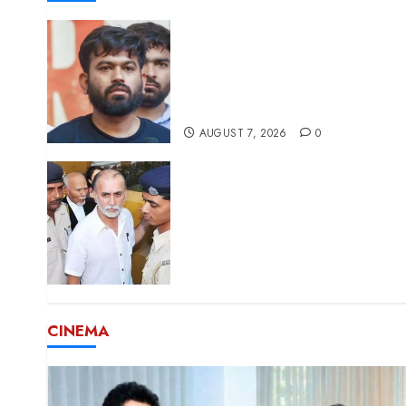
സ്വാതന്ത്ര്യ ദിനത്തില്‍
പ്രധാനമന്ത്രി നരേന്ദ്ര മോദി
വിദ്യാര്‍ത്ഥികളെ
അഭിസംബോധന ചെയ്യണം :
അഭിജിത്ത് ദീപ്കെ
AUGUST 7, 2026
0
സഹപ്രവര്‍ത്തകയെ
ലൈംഗികമായി പീഡിപ്പിച്ചെന്ന
കേസില്‍ തരുണ്‍ തേജ്പാല്‍
കുറ്റക്കാരൻ; വിചാരണക്കോടതി
വിധി റദ്ദാക്കി ബോംബെ
ഹൈക്കോടതി
AUGUST 6, 2026
0
CINEMA