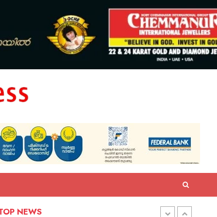
തൃശ്ശൂരിൽ ശക്തമായ മഴ :
കുതിരാൻ തുരങ്കത്തിന് മുകളിൽ
മണ്ണിടിച്ചിൽ
AUGUST 7, 2026
0
അടുത്ത മണിക്കൂറുകളിൽ മഴ
കനത്തേക്കും; അതീവ ജാഗ്രത
നിർദ്ദേശവും വിവിധ ജില്ലകളിൽ
അവധിയും പ്രഖ്യാപിച്ചു
AUGUST 7, 2026
0
കനത്ത മഴ മുന്നറിയിപ്പ്:
എറണാകുളം ഉൾപ്പെടെ 7
ജില്ലകളിൽ അവധി
പ്രഖ്യാപിച്ചു, എട്ട് ജില്ലകളിൽ
ഓറഞ്ച് അലർട്ട്
TOP NEWS