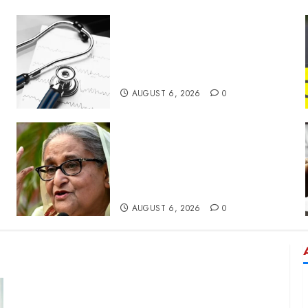
ഹൈക്കോടതി ഇടപെട്ടു!
ഡോക്ടർമാരുടെ സമരം
പിൻവലിച്ചു, ഒപി സേവനങ്ങൾ
സാധാരണ നിലയിലേക്ക്
AUGUST 6, 2026
0
ഷെയ്ഖ് ഹസീനയുടെ
യോഗത്തിൽ പങ്കെടുത്തു;
ബംഗ്ലാദേശ് താരം ഷാകിബ്
അൽ ഹസന്റെ വീടിന് നേരെ
പെട്രോൾ ബോംബ് ആക്രമണം
AUGUST 6, 2026
0
കാർത്തി – മോഹൻ രാജ ഒന്നിക്കുന്ന പുതിയ
ചിത്രവുമായി പ്രിൻസ് പിക്ചേഴ്സ്