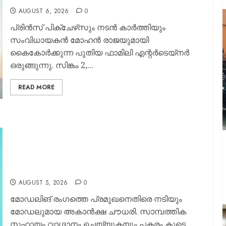
AUGUST 6, 2026
0
പ്രിൻസ് പിക്‌ചേഴ്‌സും നടൻ കാർത്തിയും
സംവിധായകൻ മോഹൻ രാജയുമായി
കൈകോർക്കുന്ന പുതിയ ഫാമിലി എന്റർടെയ്‌നർ
ഒരുങ്ങുന്നു. സിങ്കം 2,...
READ MORE
“നിനക്ക് ഞാന്‍ പണം തരാം, പകരം നീ എനിക്കൊപ്പം
കിടക്ക പങ്കിടണം, മാസത്തില്‍ അഞ്ചോ ആറോ
തവണ ലൈംഗിക ബന്ധത്തില്‍ ഏര്‍പ്പെടണം,
എനിക്കൊരു ടൈം ലൈനും അയാള്‍ തന്നു”;
മോഡലിങ് രംഗത്തെ പ്രമുഖനെതിരെ നടിയും
മോഡലുമായ അകാന്‍ക്ഷ ചൗധരി
AUGUST 5, 2026
0
മോഡലിങ് രംഗത്തെ പ്രമുഖനെതിരെ നടിയും
മോഡലുമായ അകാന്‍ക്ഷ ചൗധരി. സാമ്പത്തിക
സഹായം വാഗ്ദാനം ചെയ്യുകയും പകരം കൂടെ