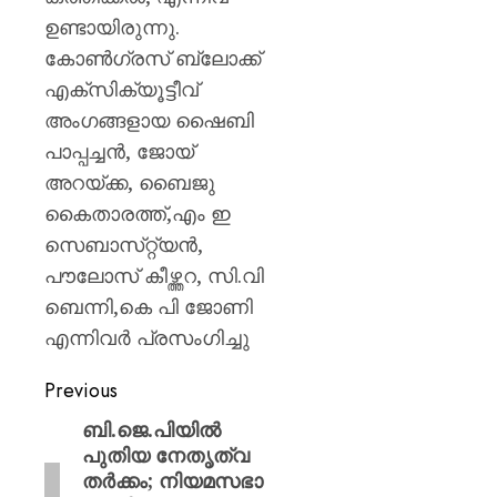
പയ്യന്
ഉണ്ടായിരുന്നു.
തഹസിൽ
സസ്‌
കോൺഗ്രസ് ബ്ലോക്ക്
എക്സിക്യൂട്ടീവ്
AUGUST
അംഗങ്ങളായ ഷൈബി
8, 2026
പാപ്പച്ചൻ, ജോയ്
0
അറയ്ക്ക, ബൈജു
കൈതാരത്ത്,എം ഇ
സെബാസ്‌റ്റ്യൻ,
പൗലോസ് കീഴ്ത്തറ, സി.വി
ബെന്നി,കെ പി ജോണി
എന്നിവർ പ്രസംഗിച്ചു
Previous
ബി.ജെ.പിയിൽ
പുതിയ നേതൃത്വ
തർക്കം; നിയമസഭാ