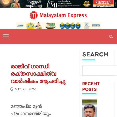
SEARCH
രാജീവ് ഗാന്ധി
രക്‌തസാക്ഷിത്വ
വാർഷികം ആചരിച്ചു
RECENT
POSTS
MAY 23, 2026
പിന്തു
മഞ്ഞപ്ര: മുൻ
വേണ്ട,
പ്രധാനമന്ത്രിയും
പിന്നില്‍