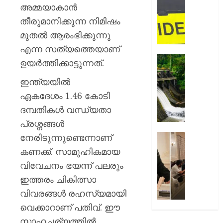
ഉപഭോക
റോഡി
അമ്മയാകാന്‍
നഷ്ടപര
വാഹനാ
തീരുമാനിക്കുന്ന നിമിഷം
നൽകാ
കാറും
മുതല്‍ ആരംഭിക്കുന്നു
വിധി
ലോറിയ
കൂട്ടിയിടിച
എന്ന സത്യത്തെയാണ്
AUGUST
മൂന്ന്
മഴ
ഉയര്‍ത്തിക്കാട്ടുന്നത്.
7, 2026
പേർക്ക്
ശക്തമ
പരിക്കേറ്
ഇന്ത്യയില്‍
0
കെഎസ
വൻ
ഡാമുക
ഏകദേശം 1.46 കോടി
ഗതാഗതക്
റെഡ്
ദമ്പതികള്‍ വന്ധ്യതാ
അലേർട്ട
പ്രശ്നങ്ങള്‍
AUGUST
ഇടുക്ക
7, 2026
യാത്രാവ
നേരിടുന്നുണ്ടെന്നാണ്
അമേരിക
ജാഗ്രത
0
സന്ദർശ
കണക്ക്. സാമൂഹികമായ
തിരുവന
വിവേചനം ഭയന്ന് പലരും
AUGUST
നഗരസ
7, 2026
ഇത്തരം ചികിത്സാ
വികസ
പദ്ധത
വിവരങ്ങള്‍ രഹസ്യമായി
0
അവതരിപ്പ
വെക്കാറാണ് പതിവ്. ഈ
മേയർ
സാഹചര്യത്തില്‍