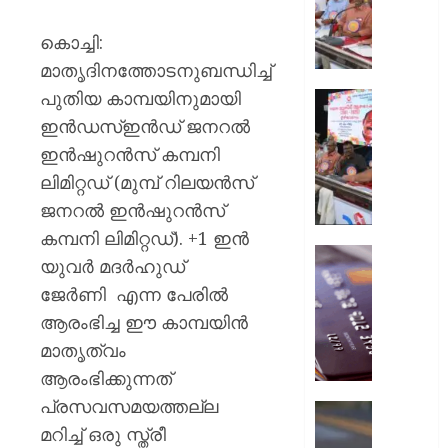
ക്ലബു
സംസ്
കൊച്ചി:
ഉദ്ഘാ
മാതൃദിനത്തോടനുബന്ധിച്ച്
മന്ത്രി
പുതിയ കാമ്പയിനുമായി
പി.സി.
സിഡ്‌
വിഷ്ണുന
രജതജൂ
ഇന്‍ഡസ്ഇന്‍ഡ് ജനറല്‍
നിര്‍വഹി
തിരുവന
ഇന്‍ഷുറന്‍സ് കമ്പനി
നടന്നു
ലിമിറ്റഡ് (മുമ്പ് റിലയന്‍സ്
AUGUST
7, 2026
ജനറല്‍ ഇന്‍ഷുറന്‍സ്
AUGUST
7, 2026
0
കമ്പനി ലിമിറ്റഡ്). +1 ഇന്‍
ഡെബിറ്റ
0
യുവര്‍ മദര്‍ഹുഡ്
കാർഡ്
ജേര്‍ണി എന്ന പേരില്‍
മുൻകൂട്ട
ആരംഭിച്ച ഈ കാമ്പയിന്‍
അറിയിക
ബ്ലോക്ക
മാതൃത്വം
ചെയ്ത
ആരംഭിക്കുന്നത്
നടപടി
പ്രസവസമയത്തല്ല
തിരിച്ചടി
ചിങ്ങവന
ബാങ്ക്
മറിച്ച് ഒരു സ്ത്രീ
എം.സി