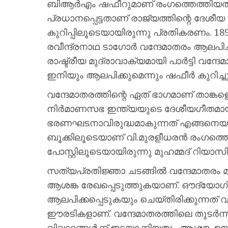
ബിആര്‍എം ഷഫീറുമാണ് രംഗത്തെത്തിയത്
പ്രധാനപ്പെട്ടതാണ് രാജ്യത്തിന്റെ ദേശീയ
കുറിപ്പിലൂടെയായിരുന്നു പ്രതികരണം. 
രവീന്ദ്രനാഥ ടാ​ഗോർ വന്ദേമാതരം ആലപിച്
രാഷ്ട്രീയ മുദ്രാവാക്യമായി പാര്‍ട്ടി വന
ഇനിയും ആലപിക്കുമെന്നും ഷഫീർ കുറിച്ചു
വന്ദേമാതരത്തിന്റെ ഏത് ഭാ​ഗമാണ് താങ്
നിര്‍മാണസഭ ഇന്ത്യയുടെ ദേശീയഗീതമായി
ഭരണഘടനാവിരുദ്ധമാകുന്നത് എങ്ങനെയാ
ബൂക്കിലൂടെയാണ് വി.മുരളീധരൻ രംഗത്തെത
പോസ്റ്റിലൂടെയായിരുന്നു മുഹമ്മദ്‌ റിയ
സത്യപ്രതിജ്ഞാ ചടങ്ങിൽ വന്ദേമാതരം മു
ആശങ്ക രേഖപ്പെടുത്തുകയാണ്. ഔദ്യോ
ആലപിക്കപ്പെടുകയും ചെയ്തിരിക്കുന്നത് 
ഈരടികളാണ്. വന്ദേമാതരത്തിലെ തുടർന്ന
വിവാദങ്ങൾക്ക് ഇടയാക്കിയതും ആശങ്ക ഉ