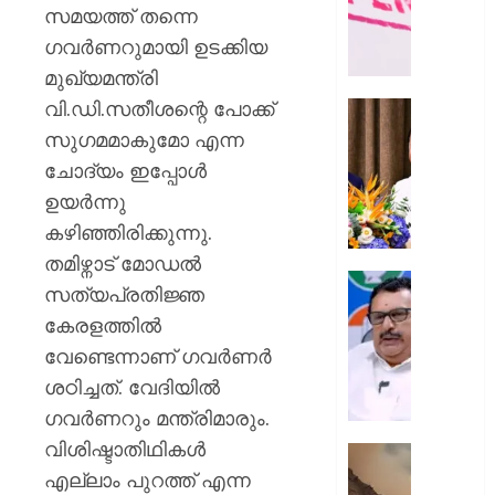
ഭൗതിക
സമയത്ത് തന്നെ
ശരീരം
ഗവര്‍ണറുമായി ഉടക്കിയ
ഫ്രീസറ
മുഖ്യമന്ത്രി
കൊണ്ട
വി.ഡി.സതീശന്റെ പോക്ക്
സംഭവം
കൊച്ചി
പയ്യന്
അമേരിക
സുഗമമാകുമോ എന്ന
തഹസിൽ
അംബാസ
ചോദ്യം ഇപ്പോള്‍
സസ്‌
കൂടിക്കാ
ഉയര്‍ന്നു
നടത്തി
AUGUST
കഴിഞ്ഞിരിക്കുന്നു.
മുഖ്യമന്
8, 2026
വി.ഡി.
തമിഴ്നാട് മോഡല്‍
സതീശ
0
പിടിക്കേ
സത്യപ്രതിജ്ഞ
സമയത്
കേരളത്തില്‍
AUGUST
പിടിക്കും
8, 2026
വേണ്ടെന്നാണ് ഗവര്‍ണര്‍
എത്രന
മുങ്ങി
0
ശഠിച്ചത്. വേദിയില്‍
നടക്കും:
ഗവര്‍ണറും മന്ത്രിമാരും.
അർജു
വിശിഷ്ടാതിഥികള്‍
ആയങ്കി
കൂറ്റൻ
കെ.
എല്ലാം പുറത്ത് എന്ന
മൺകൂ