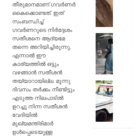
മുരളീ
പാറമടയി
തീരുമാനമാണ് ഗവര്‍ണര്‍
ഇടിഞ്ഞി
കൈക്കൊണ്ടത്. ഇത്
AUGUST
മൂവാറ്റു
8, 2026
സംബന്ധിച്ച്
മാറാടി
ജനങ്ങ
ഗവര്‍ണറുടെ നിര്‍ദ്ദേശം
0
ഭീതിയി
ഇന്നും
സതീശനെ ആദ്യമേ
കനത്ത
തന്നെ അറിയിച്ചിരുന്നു.
AUGUST
മഴ;
8, 2026
എന്നാല്‍ ഈ
എട്ട്
ജില്ലക
കാര്യത്തില്‍ ഒട്ടും
0
വിദ്യാ
വഴങ്ങാന്‍ സതീശന്‍
സ്ഥാപന
തയ്യാറായില്ല. മൂന്നു
ഇന്ന്
ദുരിതാ
ദിവസം തര്‍ക്കം നീണ്ടിട്ടും
അവധി
വാഹനത്
പ്രഖ്യാ
പിഴ
എടുത്ത നിലപാടില്‍
ചുമത്ത
ഉറച്ചു നിന്ന സതീശന്‍
AUGUST
നടപടി;
വേദിയില്‍
8, 2026
ഉദ്യോ
മുഖ്യമന്ത്രിമാര്‍
സസ്പ
0
ചെയ്ത
ഉള്‍പ്പെടെയുള്ള