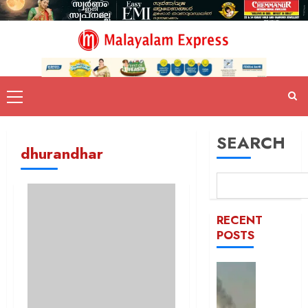
SEARCH
dhurandhar
RECENT
POSTS
രക്തച്ച
യമൻ;
സൈനി