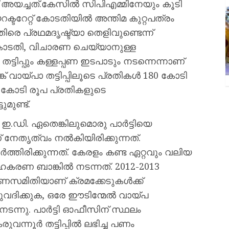
 അയച്ചത്.കേസില്‍ സിപിഎമ്മിനേയും കൂടി
്ടറേറ്റ് കോടതിയിൽ അന്തിമ കുറ്റപത്രം
തിരെ പ്രഥമദൃഷ്ട്യാ തെളിവുണ്ടെന്ന്
 കോടതി, വിചാരണ ചെയ്യാനുള്ള
ടിപ്പും കള്ളപ്പണ ഇടപാടും നടന്നെന്നാണ്
് വായ്പാ തട്ടിപ്പിലൂടെ പ്രതികൾ 180 കോടി
8 കോടി രൂപ പ്രതികളുടെ
ുമുണ്ട്.
‍ ഇ.ഡി. ഏതെങ്കിലുമൊരു പാർട്ടിയെ
ണ് നേതൃത്വം നല്‍കിയിരിക്കുന്നത്.
്തിരിക്കുന്നത്. കേരളം കണ്ട ഏ​റ്റ​വും വ​ലി​യ
​ക​ര​ണ ബാ​ങ്കില്‍ നടന്നത്. 2012-2013
ണസമിതിയാണ് ക്രമക്കേടുകൾക്ക്
നുവദിക്കുക, ഒരേ ഈടിന്മേൽ വായ്‌പ
നടന്നു. പാർട്ടി ഓഫീസിന് സ്ഥലം
വന്നൂര്‍ തട്ടിപ്പില്‍ ലഭിച്ച പണം