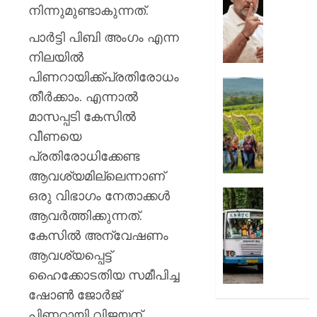
സമരത്ത
നിന്നുമുണ്ടാകുന്നത്.
2026
പിന്തു
0
പാര്‍ട്ടി പിബി അംഗം എന്ന
രാഹുൽ
ഗാന്ധി;
നിലയില്‍
ജാർഖണ
പിണറായിക്ക്പ്രതിരോധം
പ്രതി
ലൗഡണി
തീര്‍ക്കാം. എന്നാല്‍
സർക്കാ
ഇപ്പോ
തലവേദ
മാസപ്പടി കേസില്‍
യാത്ര
ചെയ്യ
വീണയെ
AUGUST
അഞ്ച്
പ്രതിരോധിക്കേണ്ട
10,
കാരണങ
2026
ആവശ്യമില്ലെന്നാണ്
0
AUGUST
ഒരു വിഭാഗം നേതാക്കള്‍
‘പ്രിയദ
10,
സൗജന
ആവര്‍ത്തിക്കുന്നത്.
2026
യാത്ര
കേസില്‍ അന്വേഷണം
0
സർക്കാ
ആവശ്യപ്പെട്ട്
ജീവനക്
ഒഴിവാക
ഹൈക്കോടതിയ സമീപിച്ച
മുസ്ലിം
ഷോണ്‍ ജോര്‍ജ്
ലീഗ്
പിണറായി വിജയന്