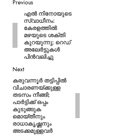
Previous
എൽ നിനോയുടെ
സ്വാധീനം:
കേരളത്തിൽ
മഴയുടെ ശക്തി
കുറയുന്നു; റെഡ്
അലേർട്ടുകൾ
പിൻവലിച്ചു
Next
കരുവന്നൂര്‍ തട്ടിപ്പില്‍
വിചാരണയ്ക്കുള്ള
തടസം നീങ്ങി;
പാര്‍ട്ടിക്ക് ഒപ്പം
കുടുങ്ങുക
മൊയ്തീനും
രാധാകൃഷ്ണനും
അടക്കമുള്ളവര്‍