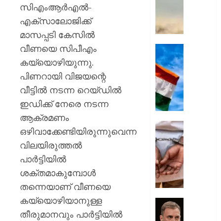
വിദ്യാ
സിഎംആര്‍എല്‍-
മരിച്ചു
എക്സാലോജിക്ക്
;
മാസപ്പടി കേസില്‍
ഒരാൾ
വീണയെ സിപീഎം
അതീവ
സ്വാതന
ഗുരുത
ചെങ്കോട
കയ്യൊഴിയുന്നു.
ആദ്യമ
പിണറായി വിജയന്റെ
AUGUST
വന്ദേമ
10,
വീട്ടില്‍ നടന്ന റെയ്ഡില്‍
ആലപിക്
2026
ഇഡിക്ക് നേരെ നടന്ന
ജെൻസ
0
തലമുറയ്
ആക്രമണം
പ്രത്യ
അജിത്
ഒഴിവാക്കേണ്ടിയിരുന്നുവെന്ന
പരിഗ
ഡോവലി
വിലയിരുത്തല്‍
അടുപ്പക
AUGUST
പാര്‍ട്ടിയില്‍
തെറ്റിദ്ധരി
10,
തട്ടിപ്പ്;
ശക്തമാകുമ്പോള്‍
2026
പ്രതി
തന്നെയാണ് വീണയെ
0
പിടിയി
കയ്യൊഴിയാനുള്ള
AUGUST
തീരുമാനവും പാര്‍ട്ടിയില്‍
വിദ്യാർ
10,