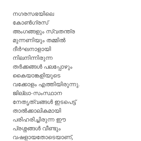
നഗരസഭയിലെ
കോൺഗ്രസ്
അംഗങ്ങളും സ്വതന്ത്ര
മുന്നണിയും തമ്മിൽ
ദീർഘനാളായി
നിലനിന്നിരുന്ന
തർക്കങ്ങൾ പലപ്പോഴും
കൈയാങ്കളിയുടെ
വക്കോളം എത്തിയിരുന്നു.
ജില്ലാ-സംസ്ഥാന
നേതൃത്വങ്ങൾ ഇടപെട്ട്
താൽക്കാലികമായി
പരിഹരിച്ചിരുന്ന ഈ
പ്രശ്നങ്ങൾ വീണ്ടും
വഷളായതോടെയാണ്,