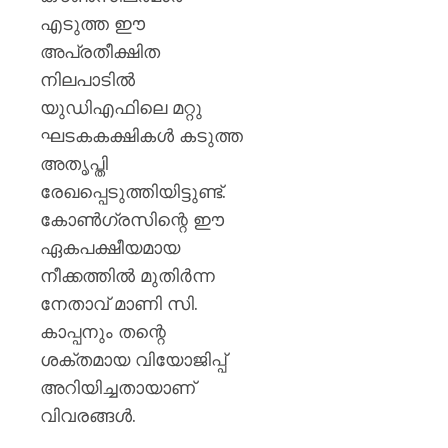
ഗുരുത
എടുത്ത ഈ
AUGUST
അപ്രതീക്ഷിത
10,
നിലപാടിൽ
2026
യുഡിഎഫിലെ മറ്റു
0
ഘടകകക്ഷികൾ കടുത്ത
അതൃപ്തി
രേഖപ്പെടുത്തിയിട്ടുണ്ട്.
കോൺഗ്രസിന്റെ ഈ
ഏകപക്ഷീയമായ
നീക്കത്തിൽ മുതിർന്ന
നേതാവ് മാണി സി.
കാപ്പനും തന്റെ
ശക്തമായ വിയോജിപ്പ്
അറിയിച്ചതായാണ്
വിവരങ്ങൾ.