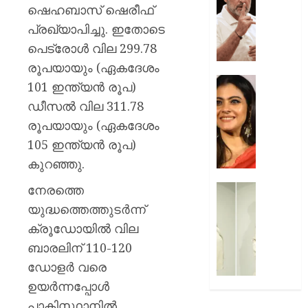
മരകഷ
ചോദ്യങ്
ഷെഹബാസ് ഷെരീഫ്
കൊണ്ട്
ഇൻസ്റ്റ
പ്രഖ്യാപിച്ചു. ഇതോടെ
അടിച്ചു
മറുപടി
പെട്രോൾ വില 299.78
കൊന്ന്
നൽകാ
പിതാവ്
രാഹുൽ
രൂപയായും (ഏകദേശം
ഗാന്ധി
52-ാം
101 ഇന്ത്യൻ രൂപ)
AUGUST
പുതിയ
വയസ്സി
ഡീസൽ വില 311.78
7, 2026
ക്യാമ്
യുവത്
രൂപയായും (ഏകദേശം
0
തുളുമ്പു
AUGUST
സൗന്ദര
105 ഇന്ത്യൻ രൂപ)
7, 2026
കാജോലി
കുറഞ്ഞു.
ആരോഗ
0
രഹസ്യ
നേരത്തെ
യുവനട
അറിയാ
വെല്ലു
യുദ്ധത്തെത്തുടർന്ന്
സൗന്ദര
ക്രൂഡോയിൽ വില
AUGUST
കിടിലൻ
7, 2026
ബാരലിന് 110-120
സ്റ്റൈല
ലുക്കിൽ
ഡോളർ വരെ
0
തിളങ്ങി
ഉയർന്നപ്പോൾ
നടി
പാകിസ്ഥാനിൽ