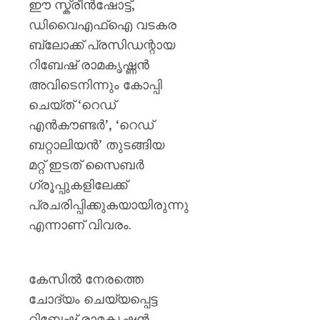
ഈ സ്ക്രീൻഷോട്ട്,
ഡിവൈഎഫ്ഐ വടകര
ബ്ലോക്ക് പ്രസിഡന്റായ
റിബേഷ് രാമകൃഷ്ണൻ
അവിടെനിന്നും കോപ്പി
ചെയ്ത് ‘റെഡ്
എൻകൗണ്ടർ’, ‘റെഡ്
ബറ്റാലിയൻ’ തുടങ്ങിയ
മറ്റ് ഇടത് സൈബർ
ഗ്രൂപ്പുകളിലേക്ക്
പ്രചരിപ്പിക്കുകയായിരുന്നു
എന്നാണ് വിവരം.
കേസിൽ നേരത്തെ
ചോദ്യം ചെയ്യപ്പെട്ട
റിബേഷ് രാമകൃഷ്ണൻ,