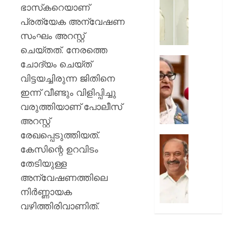
സൗന്ദര
ഭാസ്‌കറെയാണ്
AUGUST
കിടിലൻ
പ്രത്യേക അന്വേഷണ
7, 2026
സ്റ്റൈല
സംഘം അറസ്റ്റ്
ലുക്കിൽ
0
തിളങ്ങി
ചെയ്തത്. നേരത്തെ
നടി
മുൻ
ചോദ്യം ചെയ്ത്
മഞ്ജു
ബംഗ്ലാ
വിട്ടയച്ചിരുന്ന ജിതിനെ
പിള്ള
പ്രധാനമ
ഇന്ന് വീണ്ടും വിളിപ്പിച്ചു
പരാമർ
AUGUST
ഇടപെടില
വരുത്തിയാണ് പോലീസ്
7, 2026
ഇന്ത്യ;
അറസ്റ്റ്
നയപര
0
രേഖപ്പെടുത്തിയത്.
നിലപാട
ക്ഷേമ
കേസിന്റെ ഉറവിടം
വ്യക്തമ
പെൻഷ
ഇന്ത്യ.
വിതരണ
തേടിയുള്ള
പുതിയ
അന്വേഷണത്തിലെ
AUGUST
ഉത്തരവ
നിർണ്ണായക
7, 2026
ജനവിരുദ
വഴിത്തിരിവാണിത്.
ശക്തമ
0
പ്രതിഷ