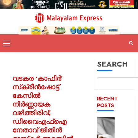
SEARCH
വടകര ‘കാഫിർ’
സ്‌ക്രീൻഷോട്ട്
കേസിൽ
RECENT
നിർണ്ണായക
POSTS
വഴിത്തിരിവ്;
ഡിവൈഎഫ്ഐ
യുപിയ
ഞെട്ടിച്ച്
നേതാവ് ജിതിൻ
ക്രൂരത