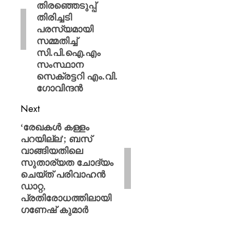
തിരഞ്ഞെടുപ്പ്
തിരിച്ചടി
പരസ്യമായി
സമ്മതിച്ച്
സി.പി.ഐ.എം
സംസ്ഥാന
സെക്രട്ടറി എം.വി.
ഗോവിന്ദൻ
Next
‘രേഖകൾ കള്ളം
പറയില്ല’; ബസ്
വാങ്ങിയതിലെ
സുതാര്യത ചോദ്യം
ചെയ്ത് പരിവാഹൻ
ഡാറ്റ,
പ്രതിരോധത്തിലായി
ഗണേഷ് കുമാർ