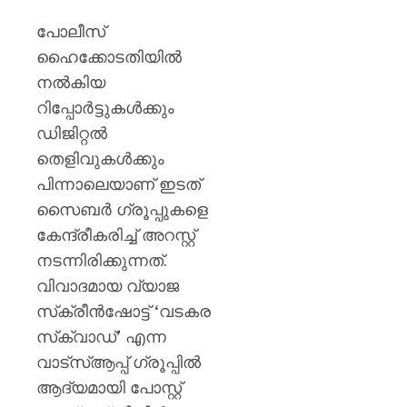
മുൻ
ധനമന്ത്
പോലീസ്
കെ.എൻ
ഹൈക്കോടതിയിൽ
ബാലഗ
നൽകിയ
AUGUST
റിപ്പോർട്ടുകൾക്കും
7, 2026
ഡിജിറ്റൽ
0
തെളിവുകൾക്കും
പിന്നാലെയാണ് ഇടത്
സൈബർ ഗ്രൂപ്പുകളെ
കേന്ദ്രീകരിച്ച് അറസ്റ്റ്
നടന്നിരിക്കുന്നത്.
വിവാദമായ വ്യാജ
സ്‌ക്രീൻഷോട്ട് ‘വടകര
സ്‌ക്വാഡ്’ എന്ന
വാട്‌സ്ആപ്പ് ഗ്രൂപ്പിൽ
ആദ്യമായി പോസ്റ്റ്