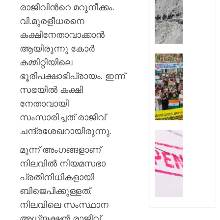
സംഭവത
മുൻനിർ
രാജീവിന്‍റെ മറുനീക്കം.
പരാതിയ
അമർനാ
വി.മുരളീധരനെ
യുവാവ്
യാത്ര
കക്ഷിനേതാവാക്കാൻ
നിർത്തിവ
AUGUST
യാത്രക്ക
ആയിരുന്നു കോർ
8, 2026
കർശന
സിജെപ
കമ്മിറ്റിയിലെ
ജാഗ്രത
0
സമരവു
ഭൂരിപക്ഷാഭിപ്രായം. ഇന്ന്
നിർദ്ദേ
ബന്ധപ്പെ
സഭയിൽ കക്ഷി
റീലുക
AUGUST
സമൂഹമ
നേതാവായി
8, 2026
നിന്ന്
സംസാരിച്ചത് രാജീവ്
നീക്കം
0
ചന്ദ്രശേഖറായിരുന്നു.
ചെയ്തെന
രക്ഷാപ
പരാതി
മരിച്ച
മൂന്ന് അംഗങ്ങളാണ്
രാജേഷി
നിലവിൽ നിയമസഭാ
AUGUST
ഭൗതിക
8, 2026
പ്രതിനിധികളായി
ശരീരം
ഫ്രീസറ
ബിജെപിക്കുള്ളത്.
0
കൊണ്ട
നിലവിലെ സംസ്ഥാന
സംഭവം
അധ്യക്ഷൻ രാജീവ്