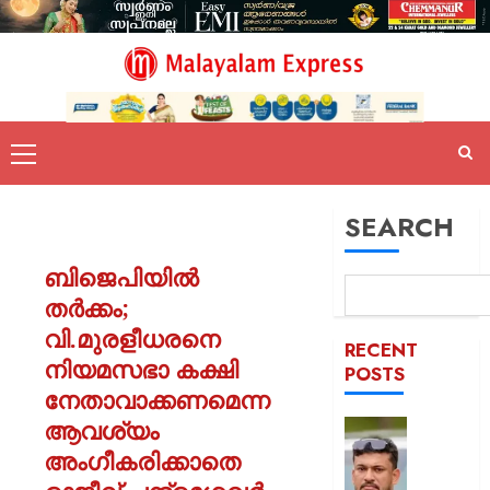
SEARCH
ബിജെപിയിൽ
തർക്കം;
വി.മുരളീധരനെ
RECENT
നിയമസഭാ കക്ഷി
POSTS
നേതാവാക്കണമെന്ന
ആവശ്യം
പിന്തു
വേണ്ട,
അംഗീകരിക്കാതെ
പിന്നില്‍