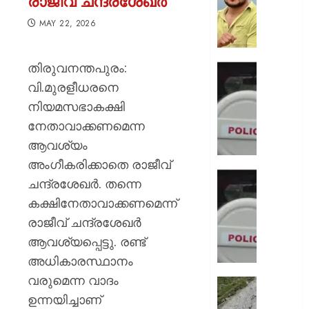
രാജീവ് ചന്ദ്രശേഖർ
നിന്ന്
കുത്തര
MAY 22, 2026
:
ഫേസ്ബു
തിരുവനന്തപുരം:
പോസ്റ്റ്
ഡേറ്റിങ്
അർജു
ആപ്പ്
വി.മുരളീധരനെ
ആയങ്കി
വഴി
നിയമസഭാകക്ഷി
വലയിലാക
നേതാവാക്കണമെന്ന
AUGUST
കൂടിക്ക
8, 2026
ആവശ്യം
ദൃശ്യങ
കാണിച്ച്
0
അംഗീകരിക്കാതെ രാജീവ്
ആറ്
ഭാര്യയ
ചന്ദ്രശേഖർ. തന്നെ
കോടി
കാമുക
കക്ഷിനേതാവാക്കണമെന്ന്
രൂപ
തമ്മിലു
തട്ടിയെട
രാജീവ് ചന്ദ്രശേഖർ
ഞെട്ടിക്
യുവതി
ചാറ്റ്
ആവശ്യപ്പെട്ടു. രണ്ട്
പുറത്ത്
അധികാരസ്ഥാനം
AUGUST
ഭർത്താ
8, 2026
വരുമെന്ന വാദം
വകവരു
തീർത്ഥ
പദ്ധതിയി
ഉന്നയിച്ചാണ്
0
സുരക്ഷ