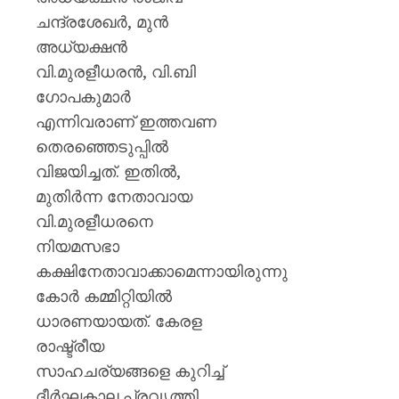
പയ്യന്
ചന്ദ്രശേഖർ, മുൻ
തഹസിൽ
സസ്‌
അധ്യക്ഷൻ
വി.മുരളീധരൻ, വി.ബി
AUGUST
ഗോപകുമാർ
8, 2026
എന്നിവരാണ് ഇത്തവണ
0
തെരഞ്ഞെടുപ്പിൽ
വിജയിച്ചത്. ഇതിൽ,
മുതിർന്ന നേതാവായ
വി.മുരളീധരനെ
നിയമസഭാ
കക്ഷിനേതാവാക്കാമെന്നായിരുന്നു
കോർ കമ്മിറ്റിയിൽ
ധാരണയായത്. കേരള
രാഷ്ട്രീയ
സാഹചര്യങ്ങളെ കുറിച്ച്
ദീർഘകാല പ്രവൃത്തി