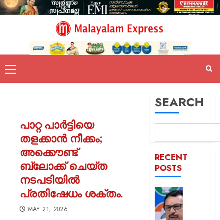
SEARCH
പാറ്റ പാർട്ടിയെ
തളക്കാൻ നീക്കം;
അക്കൌണ്ട്
RECENT
ബ്ലോക്ക് ചെയ്ത
POSTS
നടപടിയിൽ
പ്രതിഷേധം ശക്തം.
പിടിക്കേ
സമയത്
MAY 21, 2026
പിടിക്കും