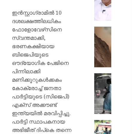
എത്രന
മുങ്ങി
ഇൻസ്റ്റാഗ്രാമിൽ 10
നടക്കും:
ദശലക്ഷത്തിലധികം
അർജു
ഫോളോവേഴ്‌സിനെ
ആയങ്കി
കൂറ്റൻ
കെ.
മൺകൂ
സ്വന്തമാക്കി,
മുരളീ
പാറമടയി
ഭരണകക്ഷിയായ
ഇടിഞ്ഞി
ബിജെപിയുടെ
AUGUST
മൂവാറ്റു
8, 2026
ഔദ്യോഗിക പേജിനെ
മാറാടി
ജനങ്ങ
0
പിന്നിലാക്കി
ഭീതിയി
ഇന്നും
മണിക്കൂറുകൾക്കകം
കനത്ത
കോക്രോച്ച് ജനതാ
AUGUST
മഴ;
8, 2026
പാർട്ടിയുടെ (സിജെപി)
എട്ട്
ജില്ലക
0
എക്സ് അക്കൗണ്ട്
വിദ്യാ
ഇന്ത്യയിൽ മരവിപ്പിച്ചു.
സ്ഥാപന
പാർട്ടി സ്ഥാപകനായ
ഇന്ന്
ദുരിതാ
അവധി
അഭിജീത് ദിപ്കെ തന്നെ
വാഹനത്