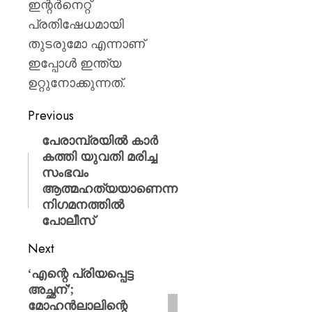
ഇന്റർനെറ്റ്
പ്രതിഷേധമായി
തുടരുമോ എന്നാണ്
ഇപ്പോൾ ഇന്ത്യ
ഉറ്റുനോക്കുന്നത്.
Previous
പേരാമ്പ്രയിൽ കാർ
കത്തി യുവതി മരിച്ച
സംഭവം
ആത്മഹത്യയാണെന്ന
നിഗമനത്തിൽ
പോലീസ്
Next
‘എന്റെ പ്രിയപ്പെട്ട
അച്ഛന്’;
മോഹൻലാലിന്റെ