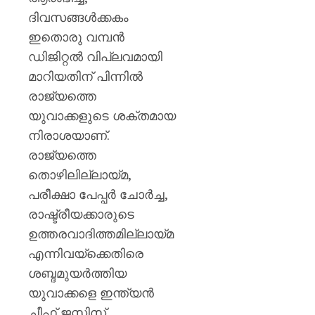
തളയ്ക്ക
ദിവസങ്ങൾക്കകം
മരകഷ
കൊണ്ട്
ഇതൊരു വമ്പൻ
അടിച്ചു
ഡിജിറ്റൽ വിപ്ലവമായി
കൊന്ന്
മാറിയതിന് പിന്നിൽ
പിതാവ്
രാജ്യത്തെ
AUGUST
യുവാക്കളുടെ ശക്തമായ
7, 2026
നിരാശയാണ്.
0
രാജ്യത്തെ
തൊഴിലില്ലായ്മ,
പരീക്ഷാ പേപ്പർ ചോർച്ച,
രാഷ്ട്രീയക്കാരുടെ
ഉത്തരവാദിത്തമില്ലായ്മ
എന്നിവയ്‌ക്കെതിരെ
ശബ്ദമുയർത്തിയ
യുവാക്കളെ ഇന്ത്യൻ
ചീഫ് ജസ്റ്റിസ്