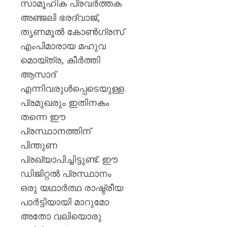
സാമൂഹിക പ്രവർത്തക
അഞ്ജലി ഭരദ്വാജ്,
തൃണമൂൽ കോൺഗ്രസ്
എംപിമാരായ മഹുവ
മൊയ്ത്ര, കീർത്തി
ആസാദ്
എന്നിവരുൾപ്പെടെയുള്ള
പ്രമുഖരും ഇതിനകം
തന്നെ ഈ
പ്രസ്ഥാനത്തിന്
പിന്തുണ
പ്രഖ്യാപിച്ചിട്ടുണ്ട്. ഈ
ഡിജിറ്റൽ പ്രസ്ഥാനം
ഒരു യഥാർത്ഥ രാഷ്ട്രീയ
പാർട്ടിയായി മാറുമോ
അതോ വലിയൊരു