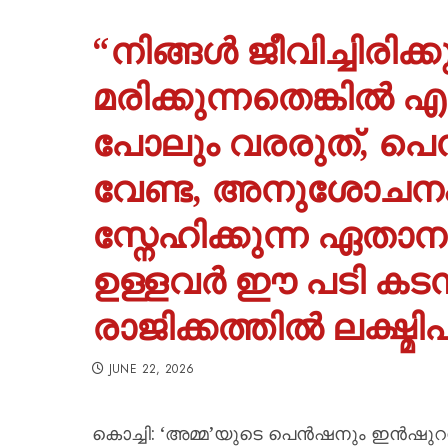
“നിങ്ങൾ ജീവിച്ചിരി
മരിക്കുന്നതെങ്കിൽ
പോലും വരരുത്, പെൻ
വേണ്ട, അനുശോചനം ഒ
സ്നേഹിക്കുന്ന ഏതാനു
ഉള്ളവർ ഈ പടി കടന്ന
രാജിക്കത്തിൽ ലക്ഷ്മി
JUNE 22, 2026
കൊച്ചി: ‘അമ്മ’യുടെ പെൻഷനും ഇൻഷുറ