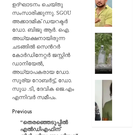
ഈ
;
ഉദ്ഘാടനം ചെയ്തു
വിഷയം
അർജു
സംസാരിക്കുന്നു. SGOU
ഉയർത്തിക
ആയങ്കി
അക്കാദമിക് ഡയറക്ടർ
–
പുതിയ
രമേശ്
കേസെട
ഡോ. ബിജു ആർ. ഐ.
ചെന്നി
ഓണം
അധ്യക്ഷനായിരുന്ന
AUGUST
വരെ
ചടങ്ങിൽ സെൻറർ
6, 2026
AUGUST
താൽക്ക
6, 2026
കോർഡിനേറ്റർ ജസ്റ്റിൻ
നിർത്തുന
0
0
ശേഷം
ഡാനിയേൽ,
മദ്യക്കുപ
അധ്യാപകരായ ഡോ.
തിരികെ
സൂര്യ റോബർട്ട്, ഡോ.
വാങ്ങ
വടകര
സുധ .ടി, ദേവിക ജെ.എം
പദ്ധതി
എംഡി
പരിഷ്ക
കേസി
എന്നിവർ സമീപം.
വീണ്ടും
മുഖ്യപ
നടപ്പാക്
കീർത്
Previous
–
പൊലീസ
“തെരഞ്ഞെടുപ്പില്‍
എക്‌സ
കസ്റ്റ
എല്‍ഡിഎഫിന്
മന്ത്രി
വിട്ടു