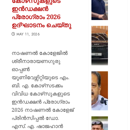
കോഴ്‌സുകളുടെ
കാട്ടിയെ
ഇൻഡക്ഷൻ
ആരോപ
പ്രോഗ്രാം 2026
ഫ്രീസര്
സൗകര്യ
ഉദ്ഘാടനം ചെയ്തു
ആംബുലന
ഓണം
MAY 11, 2026
കയറ്റി
മെഗാ
അയച്ചു
ഓഫറുക
ഇഞ്ച
നാഷണൽ കോളേജിൽ
AUGUST
കിയ:
6, 2026
ശ്രീനാരായണഗുരു
വിവിധ
മോഡലു
0
ഓപ്പൺ
1.5
“പുനർ
യൂണിവേഴ്സിറ്റിയുടെ എം.
ലക്ഷം
കേസി
ബി. എ. കോഴ്‌സടക്കം
രൂപ
മുഖ്യമന
വരെയുള
വിവിധ കോഴ്‌സുകളുടെ
തെളിവൊ
ആനുകൂ
ലഭിച്ചിട്ട
ഇൻഡക്ഷൻ പ്രോഗ്രാം
എം.വി.
2026 നാഷണൽ കോളേജ്
AUGUST
ഗോവിന്
6, 2026
പ്രിൻസിപ്പൽ ഡോ.
മാത്രമ
പൊലീസ
ഇപ്പോഴു
എസ്. എ. ഷാജഹാൻ
0
ഭീഷണി