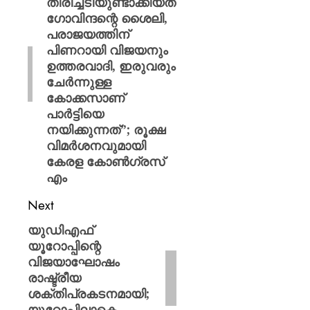
തിരിച്ചടിയുണ്ടാക്കിയത്
AUGUST
ഗോവിന്ദന്റെ ശൈലി,
AUGUST
6, 2026
6, 2026
പരാജയത്തിന്
പിണറായി വിജയനും
0
0
ഉത്തരവാദി, ഇരുവരും
ചേർന്നുള്ള
കോക്കസാണ്
പാര്‍ട്ടിയെ
നയിക്കുന്നത്”; രൂക്ഷ
വിമർശനവുമായി
കേരള കോൺഗ്രസ്
എം
Next
യുഡിഎഫ്
യൂറോപ്പിന്റെ
വിജയാഘോഷം
രാഷ്ട്രീയ
ശക്തിപ്രകടനമായി;
യൂറോപ്പിലാകെ