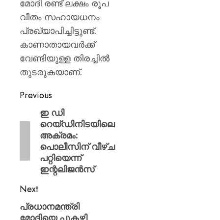
മോദി രണ്ട് ലക്ഷം രൂപ
വീതം സഹായധനം
പ്രഖ്യാപിച്ചിട്ടുണ്ട്.
കാണാതായവർക്ക്
വേണ്ടിയുള്ള തിരച്ചിൽ
തുടരുകയാണ്.
Previous
ഇ ഡി
റെയ്ഡിനിടയിലെ
അക്രമം:
പൊലീസിന് വീഴ്ച
പറ്റിയെന്ന്
ഇന്റലിജൻസ്
Next
പ്രധാനമന്ത്രി
മോദിയെ പുകഴ്ത്തി