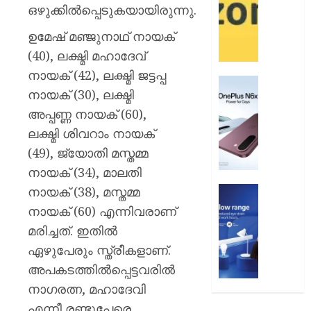
12
ആമസ
ഒഴുക്കിൽപ്പെടുകയായിരുന്നു.
വരെ
പേ
ഉമേഷ് മഞ്ജുനാഥ് നായക്
AUGUST
AUGUST
(40), ലക്ഷ്മി മഹാദേവ്
9, 2026
9, 2026
നായക് (42), ലക്ഷ്മി ജട്ടപ്പ
0
വൺപ്ല
0
നായക് (30), ലക്ഷ്മി
എൻ6എ
അപ്പണ്ണ നായക് (60),
അവതരിപ്
ലക്ഷ്മി ശിവറാം നായക്
AUGUST
(49), ജ്യോതി മസ്തമ്മ
9, 2026
നായക് (34), മാലതി
0
നായക് (38), മസ്തമ്മ
ഫിലിപ്സ്
ഫോക്കസ
നായക് (60) എന്നിവരാണ്
ലൈറ്റ
മരിച്ചത്. ഇതിൽ
അവതരിപ്
ഏഴുപേരും സ്ത്രീകളാണ്.
AUGUST
അപകടത്തിൽപ്പെട്ടവരിൽ
9, 2026
നാഗരത്ന, മഹാദേവി
0
എന്നീ രണ്ടുപേരെ