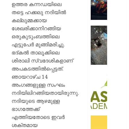
റോയ
ഉത്തര കന്നഡയിലെ
എൻഫീ
തട്ടെ ഹക്കലു നദിയിൽ
കല്ലുമ്മക്കായ
AUGUST
9, 2026
ശേഖരിക്കാനിറങ്ങിയ
മഞ്ഞപ്
ചന്ദ്രപ്പ
0
ഒരുകുടുംബത്തിലെ
ജംഗ്ഷ
എട്ടുപേർ മുങ്ങിമരിച്ചു.
സ്ലാബ
ഭദ്കൽ താലൂക്കിലെ
തകർന്ന
ശിരാലി സ്വദേശികളാണ്
നിലയി
അപകടത്തിൽപ്പെട്ടത്.
AUGUST
സി.ഐ
ഞായറാഴ്ച 14
9, 2026
അക്കാദ
അംഗങ്ങളുള്ള സംഘം
ബി.ബി
0
നദിയിലിറങ്ങിയതായിരുന്നു.
ഓണേഴ്സ്
ഇൻ
നദിയുടെ ആഴമുള്ള
ഏവിയ
ഭാഗത്തേക്ക്
മാനേജ്മെ
എത്തിയതോടെ ഇവർ
പ്രവേ
ഓഫറു
ഈമാസ
ശക്തമായ
അവതരിപ്പ