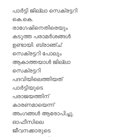
AUGUST
പുതിയ
7, 2026
ക്യാമ്
പാർട്ടി ജില്ലാ സെക്രട്ടറി
0
കെ.കെ.
AUGUST
7, 2026
രാഗേഷിനെതിരെയും
കടുത്ത പരാമർശങ്ങൾ
0
ഉണ്ടായി. ബ്രാഞ്ച്
സെക്രട്ടറി പോലും
ആകാത്തയാൾ ജില്ലാ
സെക്രട്ടറി
പദവിയിലെത്തിയത്
പാർട്ടിയുടെ
പരാജയത്തിന്
കാരണമായെന്ന്
അംഗങ്ങൾ ആരോപിച്ചു.
ഓഫീസിലെ
ജീവനക്കാരുടെ