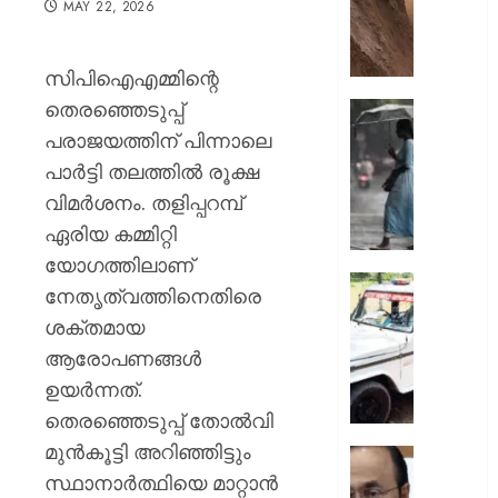
MAY 22, 2026
ഇടിഞ്ഞി
മൂവാറ്റു
മാറാടി
സിപിഐഎമ്മിന്റെ
ജനങ്ങ
തെരഞ്ഞെടുപ്പ്
ഭീതിയി
ഇന്നും
കനത്ത
പരാജയത്തിന് പിന്നാലെ
AUGUST
മഴ;
പാർട്ടി തലത്തിൽ രൂക്ഷ
8, 2026
എട്ട്
വിമർശനം. തളിപ്പറമ്പ്
ജില്ലക
0
ഏരിയ കമ്മിറ്റി
വിദ്യാ
സ്ഥാപന
യോഗത്തിലാണ്
ഇന്ന്
ദുരിതാ
നേതൃത്വത്തിനെതിരെ
അവധി
വാഹനത്
ശക്തമായ
പ്രഖ്യാ
പിഴ
ആരോപണങ്ങൾ
ചുമത്ത
AUGUST
നടപടി;
ഉയർന്നത്.
8, 2026
ഉദ്യോ
തെരഞ്ഞെടുപ്പ് തോൽവി
സസ്പ
0
മുൻകൂട്ടി അറിഞ്ഞിട്ടും
ചെയ്ത
സ്വാതന്
ശക്തമ
സ്ഥാനാർത്ഥിയെ മാറ്റാൻ
ദിനാ