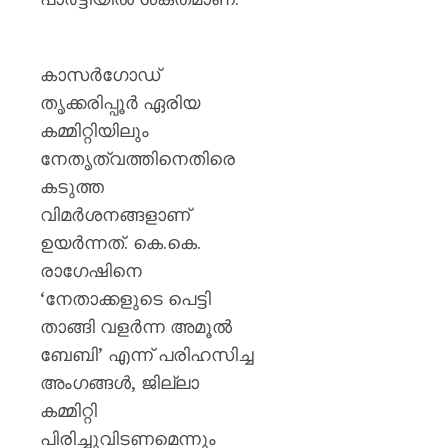
കാസർഗോഡ്
തൃക്കരിപ്പൂർ ഏരിയ
കമ്മിറ്റിയിലും
നേതൃത്വത്തിനെതിരെ
കടുത്ത
വിമർശനങ്ങളാണ്
ഉയർന്നത്. കെ.കെ.
രാഗേഷിനെ
‘നേതാക്കളുടെ പെട്ടി
താങ്ങി വളർന്ന അമൂൽ
ബേബി’ എന്ന് പരിഹസിച്ച
അംഗങ്ങൾ, ജില്ലാ
കമ്മിറ്റി
പിരിച്ചുവിടണമെന്നും