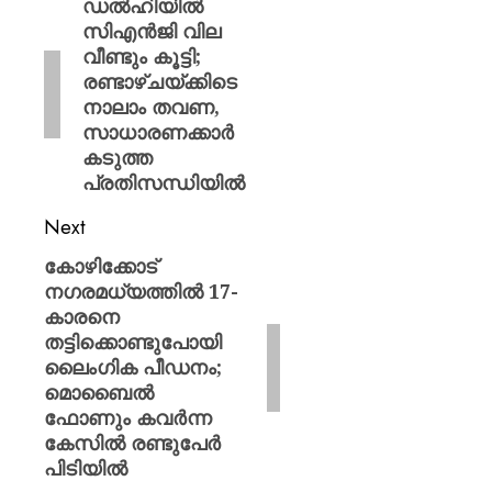
ഡൽഹിയിൽ
സിഎൻജി വില
വീണ്ടും കൂട്ടി;
രണ്ടാഴ്ചയ്ക്കിടെ
നാലാം തവണ,
സാധാരണക്കാർ
കടുത്ത
പ്രതിസന്ധിയിൽ
Next
കോഴിക്കോട്
നഗരമധ്യത്തിൽ 17-
കാരനെ
തട്ടിക്കൊണ്ടുപോയി
ലൈംഗിക പീഡനം;
മൊബൈൽ
ഫോണും കവർന്ന
കേസിൽ രണ്ടുപേർ
പിടിയിൽ