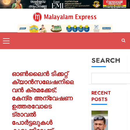
SEARCH
ഓൺലൈൻ ടിക്കറ്റ്
ക്യാൻസലേഷനിലെ
വൻ ക്രമക്കേട്;
RECENT
കേന്ദ്ര അന്വേഷണ
POSTS
ഉത്തരവോടെ
ട്രാവൽ
പിന്തു
വേണ്ട,
പോർട്ടലുകൾ
പിന്നില്‍