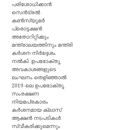
പയ്യന്
പരിശോധിക്കാൻ
തഹസിൽ
സെൻട്രൽ
സസ്‌
കൺസ്യൂമർ
AUGUST
പ്രൊട്ടക്ഷൻ
8, 2026
അതോറിറ്റിക്കും
0
മന്ത്രാലയത്തിനും മന്ത്രി
കർശന നിർദ്ദേശം
നൽകി. ഉപഭോക്തൃ
അവകാശങ്ങളുടെ
ലംഘനം തെളിഞ്ഞാൽ
2019-ലെ ഉപഭോക്തൃ
സംരക്ഷണ
നിയമപ്രകാരം
കർശനമായ ക്ലാസ്
ആക്ഷൻ നടപടികൾ
സ്വീകരിക്കുമെന്നും