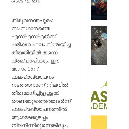
MAY 13, 2026
റോയ
എൻഫീ
തിരുവനന്തപുരം:
AUGUST
9, 2026
സംസ്ഥാനത്തെ
മഞ്ഞപ്
ചന്ദ്രപ്പ
0
എസ്എസ്എൽസി
ജംഗ്ഷ
പരീക്ഷാ ഫലം നിശ്ചയിച്ച
സ്ലാബ
തീയതിയിൽ തന്നെ
തകർന്ന
പ്രഖ്യാപിക്കും. ഈ
നിലയി
മാസം 15ന്
AUGUST
സി.ഐ
ഫലപ്രഖ്യാപനം
9, 2026
അക്കാദ
നടത്താനാണ് നിലവിൽ
ബി.ബി
0
തീരുമാനിച്ചിട്ടുള്ളത്.
ഓണേഴ്സ്
ഇൻ
ഭരണമാറ്റത്തെത്തുടർന്ന്
ഏവിയ
ഫലപ്രഖ്യാപനത്തിൽ
മാനേജ്മെ
ആശയക്കുഴപ്പം
പ്രവേ
ഓഫറു
ഈമാസ
നിലനിന്നിരുന്നെങ്കിലും,
അവതരിപ്പ