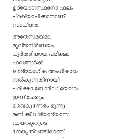
ഉദ്യോഗസ്ഥനോ ഫലം
പ്രഖ്യാപിക്കാനാണ്
സാധ്യത.
അതേസമയമാ,
മൂല്യനിർണയം
പൂർത്തിയായ പരീക്ഷാ
ഫലങ്ങൾക്ക്
ഔദ്യോഗിക അംഗീകാരം
നൽകുന്നതിനായി
പരീക്ഷാ ബോർഡ് യോഗം
ഇന്ന് ചേരും.
വൈകുന്നേരം മൂന്നു
മണിക്ക് വിദ്യാഭ്യാസ
ഡയറക്ടറുടെ
നേതൃത്വത്തിലാണ്