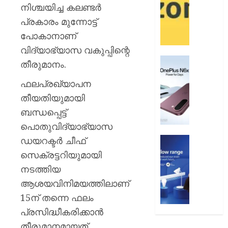
12
ആമസ
നിശ്ചയിച്ച കലണ്ടർ
വരെ
പേ
പ്രകാരം മുന്നോട്ട്
പോകാനാണ്
AUGUST
AUGUST
9, 2026
9, 2026
വിദ്യാഭ്യാസ വകുപ്പിന്റെ
0
വൺപ്ല
0
തീരുമാനം.
എൻ6എ
ഫലപ്രഖ്യാപന
അവതരിപ്
തീയതിയുമായി
AUGUST
ബന്ധപ്പെട്ട്
9, 2026
പൊതുവിദ്യാഭ്യാസ
0
ഡയറക്ടർ ചീഫ്
ഫിലിപ്സ്
ഫോക്കസ
സെക്രട്ടറിയുമായി
ലൈറ്റ
നടത്തിയ
അവതരിപ്
ആശയവിനിമയത്തിലാണ്
AUGUST
15ന് തന്നെ ഫലം
9, 2026
പ്രസിദ്ധീകരിക്കാൻ
0
തീരുമാനമായത്.