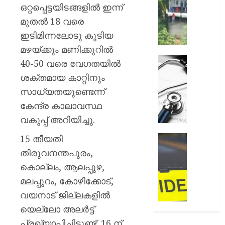
അലേർട്ട
ഒറ്റപ്പെട്ടയിടങ്ങളില്‍ ഇന്ന്
AUGUST
നിയന്ത
മുതല്‍ 18 വരെ
7, 2026
മറികടന്ന
ഇടിമിന്നലോടു കൂടിയ
പ്രവര്‍
0
M
മഴയ്ക്കും മണിക്കൂറില്‍
M
ഹൈക്ക
40-50 വരെ വേഗതയില്‍
മണിയു
ഇടപെട്ട
ശക്തമായ കാറ്റിനും
സഹോ
ഡോക്ടർ
സാധ്യതയുണ്ടെന്ന്
നടത്തുന
സമരം
സിപ്
പിൻവലിച
കേന്ദ്ര കാലാവസ്ഥ
ലൈൻ
ഒപി
വകുപ്പ് അറിയിച്ചു.
പൂട്ടിച്ച്
സേവനങ
അധിക
സാധാ
15 തീയതി
ഹോസ്റ്
നിലയിലേ
അങ്കണ
തിരുവനന്തപുരം,
AUGUST
ഭീകരാന്
കൊല്ലം, ആലപ്പുഴ,
6, 2026
AUGUST
സൃഷ്ടിച്ച
6, 2026
മലപ്പുറം, കോഴിക്കോട്,
0
കാറപക
മദ്യലഹ
വയനാട് ജില്ലകളിൽ
0
ഡ്രൈ
യെല്ലോ അലര്‍ട്ട്
കസ്റ്റ
പ്രഖ്യാപിച്ചിട്ടുണ്ട്. 16 ന്