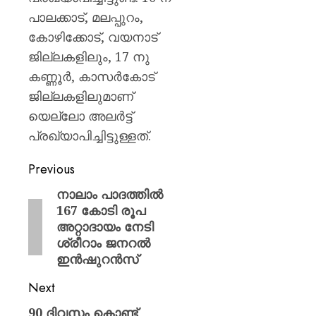
പാലക്കാട്, മലപ്പുറം,
AUGUST
6, 2026
കോഴിക്കോട്, വയനാട്
0
ജില്ലകളിലും, 17 നു
കണ്ണൂര്‍, കാസര്‍കോട്
ജില്ലകളിലുമാണ്
യെല്ലോ അലര്‍ട്ട്
പ്രഖ്യാപിച്ചിട്ടുള്ളത്.
Previous
നാലാം പാദത്തിൽ
167 കോടി രൂപ
അറ്റാദായം നേടി
ശ്രീറാം ജനറൽ
ഇൻഷുറൻസ്
Next
90 ദിവസം കൊണ്ട്