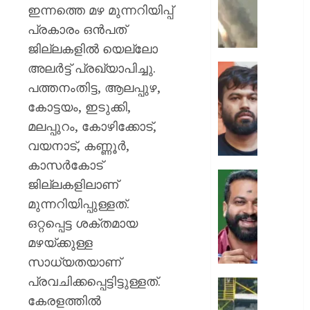
ക്യാമ്പ
ഇന്നത്തെ മഴ മുന്നറിയിപ്പ്
നേരെ
പ്രകാരം ഒന്‍പത്
ഹൂതിക
ജില്ലകളില്‍ യെല്ലോ
നടത്തി
അലര്‍ട്ട് പ്രഖ്യാപിച്ചു.
ആക്രമ
സ്വാതന്
മുപ്പതി
ദിനത്തില
പത്തനംതിട്ട, ആലപ്പുഴ,
സൈനിക
പ്രധാനമ
കോട്ടയം, ഇടുക്കി,
ദാരുണാ
നരേന്ദ്
മലപ്പുറം, കോഴിക്കോട്,
മോദി
AUGUST
വയനാട്, കണ്ണൂര്‍,
വിദ്യാര
7, 2026
അഭിസ
കാസര്‍കോട്
ചെയ്യ
0
ജില്ലകളിലാണ്
:
ആർ.
മുന്നറിയിപ്പുള്ളത്.
അഭിജിത്
സുഗതന
ദീപ്കെ
ഒറ്റപ്പെട്ട ശക്തമായ
നൽകി
എസ്കോർട
മഴയ്ക്കുള്ള
AUGUST
പരോൾ
സാധ്യതയാണ്
7, 2026
റദ്ദാക്കി
പ്രവചിക്കപ്പെട്ടിട്ടുള്ളത്.
ആഭ്യന്
0
കനത്ത
വകുപ്പ്
കേരളത്തില്‍
മഴക്കി