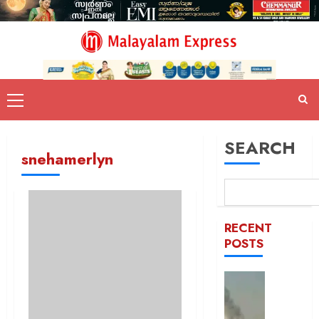
SEARCH
snehamerlyn
RECENT
POSTS
രക്തച്ച
യമൻ;
സൈനി