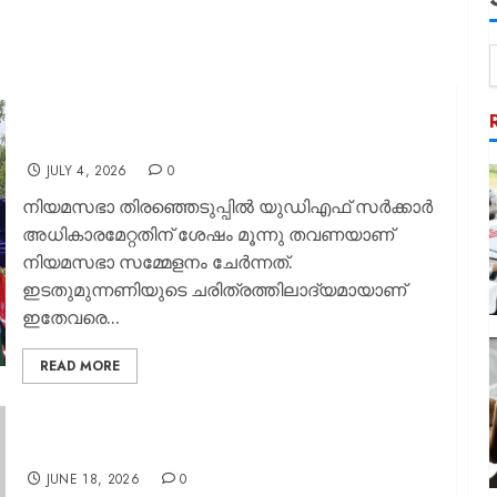
പ്രതിപക്ഷ ഉപനേതാവായി ബാലഗോപാലിനെ
പ്രഖ്യാപിച്ചേക്കും; ബിനോയ്‌ വിശ്വത്തിനെതിരെ
സിപിഐയില്‍ അതൃപ്തി
JULY 4, 2026
0
നിയമസഭാ തിരഞ്ഞെടുപ്പില്‍ യുഡിഎഫ് സര്‍ക്കാര്‍
അധികാരമേറ്റതിന് ശേഷം മൂന്നു തവണയാണ്
നിയമസഭാ സമ്മേളനം ചേര്‍ന്നത്.
ഇടതുമുന്നണിയുടെ ചരിത്രത്തിലാദ്യമായാണ്
ഇതേവരെ...
READ MORE
ഭരണം നടത്താന്‍ ഗവര്‍ണര്‍; ഒന്നും മിണ്ടാതെ
സതീശന്‍
JUNE 18, 2026
0