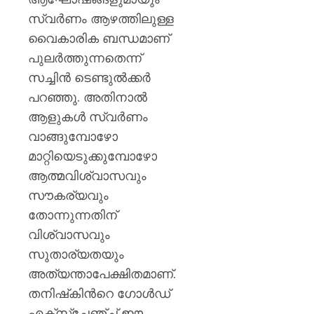
സ്വർണം ആഴത്തിലുള്ള
വൈകാരിക ബന്ധമാണ്
പുലർത്തുന്നതെന്ന്
സച്ചിൻ ടെണ്ടുൽക്കർ
പറഞ്ഞു. അതിനാൽ
ആളുകൾ സ്വർണം
വാങ്ങുമ്പോഴോ
മാറ്റിയെടുക്കുമ്പോഴോ
ആത്മവിശ്വാസവും
സൗകര്യവും
തോന്നുന്നതിന്
വിശ്വാസവും
സുതാര്യതയും
അത്യന്താപേക്ഷിതമാണ്.
തനിഷ്‌കിന്‍റെ ഗോൾഡ്
എക്‌സ്‌ചേഞ്ച് ഈ