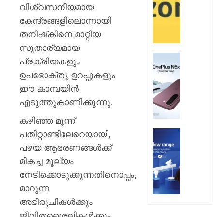
12
ആമസ
വിശ്വസനീയമായ
വരെ
പേ
കേന്ദ്രങ്ങളിലൊന്നായി
തനിഷ്‌കിനെ മാറ്റിയ
AUGUST
AUGUST
9, 2026
9, 2026
സുതാര്യമായ
0
വൺപ്ല
0
പ്രക്രിയകളും
എൻ6എ
ഉപഭോക്തൃ ഉറപ്പുകളും
അവതരിപ്
ഈ കാമ്പയിൻ
AUGUST
എടുത്തുകാണിക്കുന്നു.
9, 2026
കഴിഞ്ഞ മൂന്ന്
0
പതിറ്റാണ്ടിലേറെയായി,
ഫിലിപ്സ്
ഫോക്കസ
പഴയ ആഭരണങ്ങൾക്ക്
ലൈറ്റ
മികച്ച മൂല്യം
അവതരിപ്
നേടിക്കൊടുക്കുന്നതിനൊപ്പം,
AUGUST
മാറുന്ന
9, 2026
അഭിരുചികൾക്കും
0
ജീവിതശൈലികൾക്കും