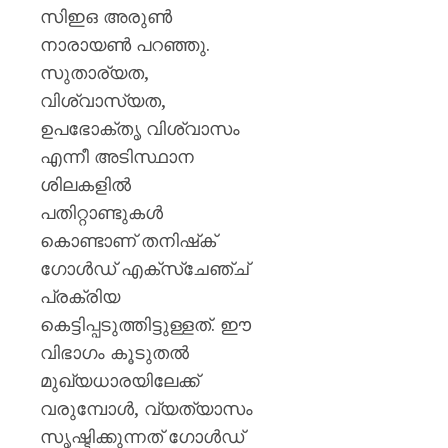
സിഇഒ അരുൺ
നാരായൺ പറഞ്ഞു.
സുതാര്യത,
വിശ്വാസ്യത,
ഉപഭോക്തൃ വിശ്വാസം
എന്നീ അടിസ്ഥാന
ശിലകളിൽ
പതിറ്റാണ്ടുകൾ
കൊണ്ടാണ് തനിഷ്‌ക്
ഗോൾഡ് എക്സ്ചേഞ്ച്
പ്രക്രിയ
കെട്ടിപ്പടുത്തിട്ടുള്ളത്. ഈ
വിഭാഗം കൂടുതൽ
മുഖ്യധാരയിലേക്ക്
വരുമ്പോൾ, വ്യത്യാസം
സൃഷ്ടിക്കുന്നത് ഗോള്‍ഡ്