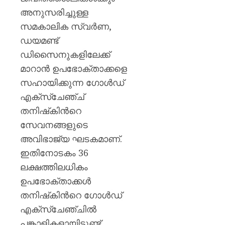
അനുസരിച്ചുള്ള
സമകാലിക സ്വർണ,
ഡയമണ്ട്
ഡിസൈനുകളിലേക്ക്
മാറാൻ ഉപഭോക്താക്കളെ
സഹായിക്കുന്ന ഗോൾഡ്
എക്സ്ചേഞ്ച്
തനിഷ്‌കിന്‍റെ
സേവനങ്ങളുടെ
അവിഭാജ്യ ഘടകമാണ്.
ഇതിനോടകം 36
ലക്ഷത്തിലധികം
ഉപഭോക്താക്കൾ
തനിഷ്‌കിന്‍റെ ഗോൾഡ്
എക്സ്ചേഞ്ചിൽ
പങ്കാളികളായിട്ടുണ്ട്.