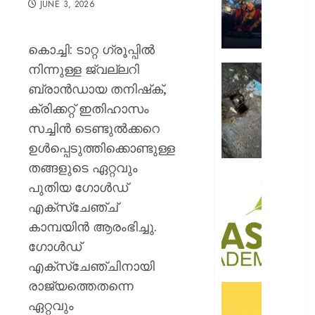
JUNE 3, 2026
റോയ
എൻഫീ
കൊച്ചി: ടാറ്റ ഗ്രൂപ്പിൽ
AUGUST
9, 2026
നിന്നുള്ള ജ്വല്ലറി
മഞ്ഞപ്
ചന്ദ്രപ്പ
0
ബ്രാൻഡായ തനിഷ്‌ക്,
ജംഗ്ഷ
ക്രിക്കറ്റ് ഇതിഹാസം
സ്ലാബ
സച്ചിൻ ടെണ്ടുൽക്കറെ
തകർന്ന
ഉൾപ്പെടുത്തിക്കൊണ്ടുള്ള
നിലയി
തങ്ങളുടെ ഏറ്റവും
AUGUST
സി.ഐ
പുതിയ ഗോൾഡ്
9, 2026
അക്കാദ
എക്സ്ചേഞ്ച്
ബി.ബി
0
കാമ്പയിൻ ആരംഭിച്ചു.
ഓണേഴ്സ്
ഇൻ
ഗോൾഡ്
ഏവിയ
എക്സ്ചേഞ്ചിനായി
മാനേജ്മെ
രാജ്യത്തെതന്നെ
പ്രവേ
ഓഫറു
ഈമാസ
ഏറ്റവും
അവതരിപ്പ