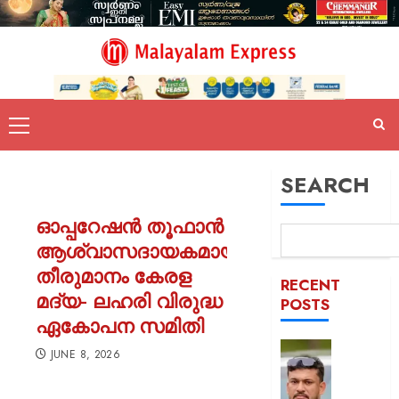
SEARCH
ഓപ്പറേഷൻ തൂഫാൻ
ആശ്വാസദായകമായ
തീരുമാനം കേരള
RECENT
മദ്യ- ലഹരി വിരുദ്ധ
POSTS
ഏകോപന സമിതി
പിന്തു
JUNE 8, 2026
വേണ്ട,
പിന്നില്‍