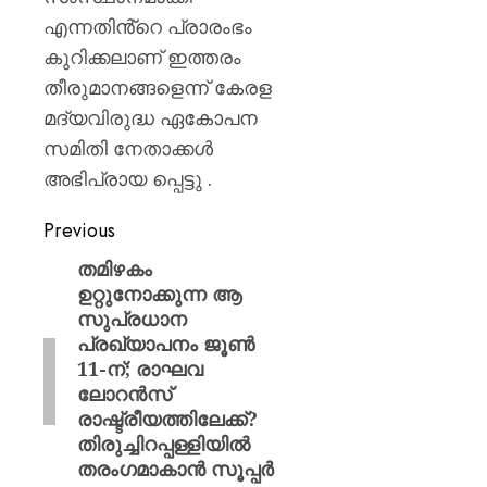
എന്നതിൻ്റെ പ്രാരംഭം
കുറിക്കലാണ് ഇത്തരം
തീരുമാനങ്ങളെന്ന് കേരള
മദ്യവിരുദ്ധ ഏകോപന
സമിതി നേതാക്കൾ
അഭിപ്രായ പ്പെട്ടു .
Previous
തമിഴകം
ഉറ്റുനോക്കുന്ന ആ
സുപ്രധാന
പ്രഖ്യാപനം ജൂൺ
11-ന്; രാഘവ
ലോറൻസ്
രാഷ്ട്രീയത്തിലേക്ക്?
തിരുച്ചിറപ്പള്ളിയിൽ
തരംഗമാകാൻ സൂപ്പർ