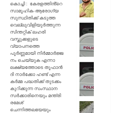
നിന്ന്
കൊച്ചി : കേരളത്തിൻ്റെ
കുത്തര
സാമൂഹിക-ആരോഗ്യ
:
സുസ്ഥിതിക്ക് കടുത്ത
ഫേസ്ബു
വെല്ലുവിളിയുർത്തുന്ന
പോസ്റ്റ്
ഡേറ്റിങ്
അർജു
ആപ്പ്
സിന്തറ്റിക് ലഹരി
ആയങ്കി
വഴി
വസ്തുക്കളുടെ
വലയിലാക
വ്യാപനത്തെ
AUGUST
കൂടിക്ക
8, 2026
പൂർണ്ണമായി നിർമ്മാർജ്ജ
ദൃശ്യങ
കാണിച്ച്
0
നം ചെയ്യുക എന്നാ
ആറ്
ഭാര്യയ
ലക്ഷ്യത്തോടെ തൂഫാൻ
കോടി
കാമുക
ദി നാർക്കോ ഹണ്ട് എന്ന
രൂപ
തമ്മിലു
തട്ടിയെട
കർമ്മ പദ്ധതിക്ക് തുടക്കം
ഞെട്ടിക്
യുവതി
ചാറ്റ്
കുറിക്കുന്ന സംസ്ഥാന
പുറത്ത്
സർക്കാരിനെയും മന്ത്രി
AUGUST
ഭർത്താ
8, 2026
രമേശ്
വകവരു
തീർത്ഥ
പദ്ധതിയി
ചെന്നിത്തലയേയും
0
സുരക്ഷ