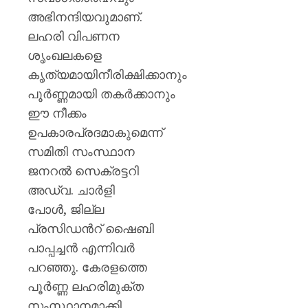
പയ്യന്
അഭിനന്ദിയവുമാണ്.
തഹസിൽ
സസ്‌
ലഹരി വിപണന
ശൃംഖലകളെ
AUGUST
കൃത്യമായിനീരിക്ഷിക്കാനും
8, 2026
പൂർണ്ണമായി തകർക്കാനും
0
ഈ നീക്കം
ഉപകാരപ്രദമാകുമെന്ന്
സമിതി സംസ്ഥാന
ജനറൽ സെക്രട്ടറി
അഡ്വ. ചാർളി
പോൾ, ജില്ല
പ്രസിഡൻറ് ഷൈബി
പാപ്പച്ചൻ എന്നിവർ
പറഞ്ഞു. കേരളത്തെ
പൂർണ്ണ ലഹരിമുക്ത
സംസ്ഥാനമാക്കി