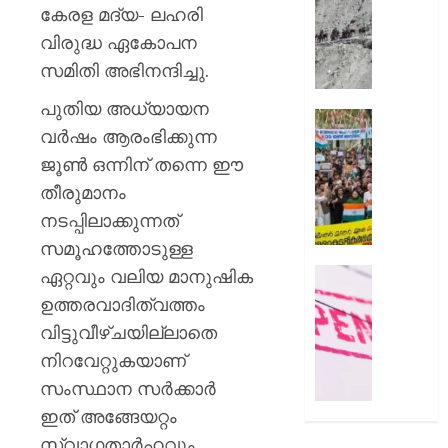
സംഭവത
മുൻനിർ
കേരള മദ്യ- ലഹരി
പരാതിയ
അമർനാ
വിരുദ്ധ ഏകോപന
യുവാവ്
യാത്ര
സമിതി അഭിനന്ദിച്ചു.
നിർത്തിവ
AUGUST
യാത്രക്ക
പുതിയ അധ്യായന
8, 2026
കർശന
സിജെപ
വർഷം ആരംഭിക്കുന്ന
ജാഗ്രത
0
സമരവു
നിർദ്ദേ
ജൂൺ ഒന്നിന് തന്നെ ഈ
ബന്ധപ്പെ
റീലുക
തീരുമാനം
AUGUST
സമൂഹമ
നടപ്പിലാക്കുന്നത്
8, 2026
നിന്ന്
സമൂഹത്തോടുള്ള
നീക്കം
0
ചെയ്തെന
ഏറ്റവും വലിയ മാനുഷിക
രക്ഷാപ
പരാതി
മരിച്ച
ഉത്തരവാദിത്വത്തം
രാജേഷി
വിട്ടുവീഴ്ചയില്ലാതെ
AUGUST
ഭൗതിക
8, 2026
നിറവേറ്റുകയാണ്
ശരീരം
ഫ്രീസറ
സംസ്ഥാന സർക്കാർ
0
കൊണ്ട
ഇത് അങ്ങേയറ്റം
സംഭവം
സ്വാഗതാർഹവും