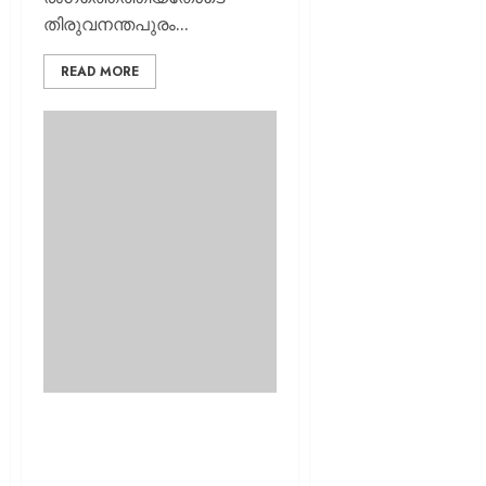
തിരുവനന്തപുരം...
READ MORE
കോഴിക്കോട്
അമ്മത്തൊട്ടിലിൽ
കുഞ്ഞിനെ ഉപേക്ഷിച്ച