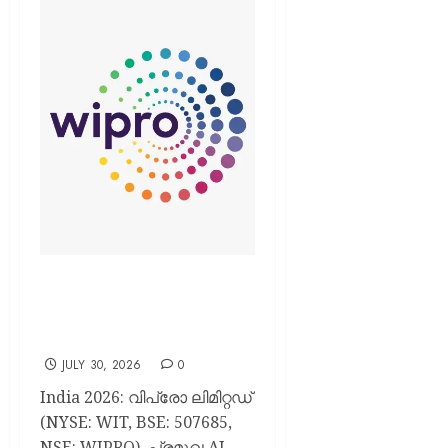
വിപ്രോ ജൂൺ 30, 2026-ന്
അവസാനിച്ച പാദഫലങ്ങൾ
പ്രഖ്യാപിച്ചു
JULY 30, 2026
0
India 2026: വിപ്രോ ലിമിറ്റഡ്
(NYSE: WIT, BSE: 507685,
NSE: WIPRO), പ്രമുഖ AI-