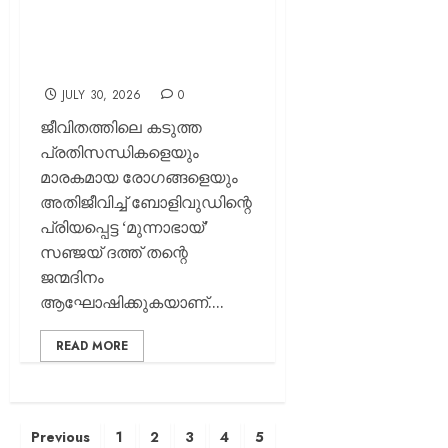
മുൻന ഭായിയുടെ ഫിറ്റ്നസ്
മന്ത്രം; ബിരിയാണിയടങ്ങിയ
പ്രത്യേക ആഹാരക്രമം
ചർച്ചയാകുന്നു
JULY 30, 2026
0
ജീവിതത്തിലെ കടുത്ത
പ്രതിസന്ധികളെയും
മാരകമായ രോഗങ്ങളെയും
അതിജീവിച്ച് ബോളിവുഡിന്റെ
പ്രിയപ്പെട്ട ‘മുന്നാഭായ്’
സഞ്ജയ് ദത്ത് തന്റെ
ജന്മദിനം
ആഘോഷിക്കുകയാണ്....
READ MORE
Previous
1
2
3
4
5