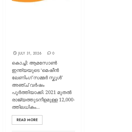
12,000 വിദ്യാർഥികൾക്ക്
എ.ഐ-മെഷീൻ ലേണിംഗ്
പരിശീലനം നൽകി
ആമസോൺ
JULY 31, 2026
0
കൊച്ചി: ആമസോൺ
ഇന്ത്യയുടെ ‘മെഷീൻ
ലേണിംഗ് സമ്മർ സ്കൂൾ’
അഞ്ച് വർഷം
പൂർത്തിയാക്കി. 2021 മുതൽ
രാജ്യത്തുടനീളമുള്ള 12,000-
ത്തിലധികം...
READ MORE