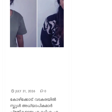
അധ്യാപികമാർ
ലഹരിക്കേസിൽ അറസ്റ്റിലായ
സംഭവം; സമഗ്ര
അന്വേഷണത്തിന്
ഉത്തരവിട്ട്
പൊതുവിദ്യാഭ്യാസ വകുപ്പ്
JULY 31, 2026
0
കോഴിക്കോട്: വടകരയിൽ
സ്കൂൾ അധ്യാപികമാർ
പ്രതികളായ എംഡിഎംഎ