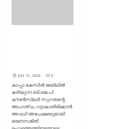
കാപ്പ പ്രതി സുഗതന്റെ
കൗൺസിലർ സ്ഥാനം
തെറിക്കുമോ? അവധി
അപേക്ഷയെ ചെറുക്കാൻ
പ്രതിപക്ഷം; ഇന്ന്
നിർണായക യോഗം!
JULY 31, 2026
0
കാപ്പാ കേസിൽ ജയിലിൽ
കഴിയുന്ന ബി.ജെ.പി
കൗൺസിലർ സുഗതന്റെ
അംഗത്വം റദ്ദാകാതിരിക്കാൻ
അവധി അപേക്ഷയുമായി
ഭരണസമിതി
രംഗത്തെത്തിയതോടെ