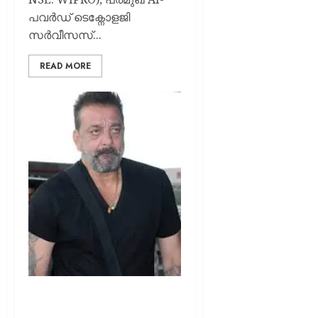
പവർഡ് ടെക്നോളജി
സർവീസസ്...
READ MORE
ക്യാൻസറിനെ അതിജീവിച്ച