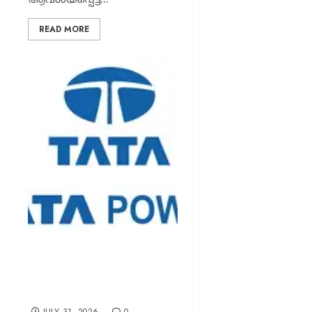
READ MORE
കുതിപ്പ് തുടർന്ന് ടാറ്റ പവർ;
ഒന്നാം പാദ ലാഭം 1,401
കോടി രൂപ