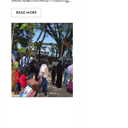
ഹൈക്കോടതിയെ സമീപിച്ച്...
READ MORE
നിക്ഷേപ- സാമ്പത്തിക
അവബോധം വളർത്താൻ
എച്ച്.ഡി.എഫ്.സി.
മ്യൂച്വൽ ഫണ്ടിൻ്റെ നാരി