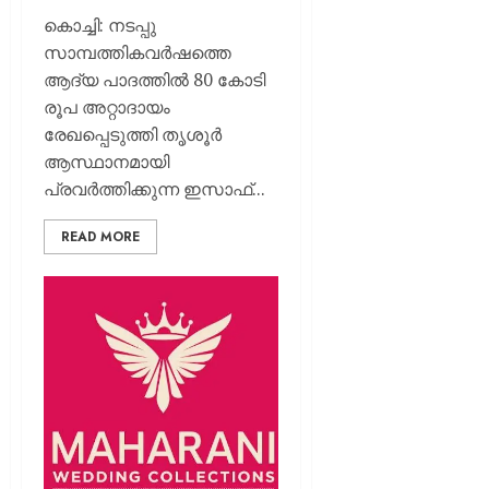
പയ്യന്
കൊച്ചി: നടപ്പു
തഹസിൽ
സാമ്പത്തികവർഷത്തെ
സസ്‌
ആദ്യ പാദത്തിൽ 80 കോടി
AUGUST
രൂപ അറ്റാദായം
8, 2026
രേഖപ്പെടുത്തി തൃശൂർ
0
ആസ്ഥാനമായി
പ്രവർത്തിക്കുന്ന ഇസാഫ്...
READ MORE