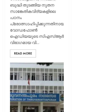
ബുദ്ധി തുടങ്ങിയ നൂതന
സാങ്കേതികവിദ്യകളിലെ
പഠനം
പ്രോത്സാഹിപ്പിക്കുന്നതിനായി
വോഡഫോൺ
ഐഡിയയുടെ സിഎസ്ആർ
വിഭാഗമായ വി...
READ MORE