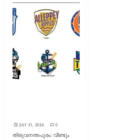
കെസിഎൽ മൂന്നാം സീസണ്
കൗണ്ട്ഡൗൺ തുടങ്ങി;
ആവേശത്തിന്റെ ക്രിക്കറ്റ്
മാമാങ്കത്തിന് ഇനി 20 നാൾ
JULY 31, 2026
0
തിരുവനന്തപുരം: വീണ്ടും