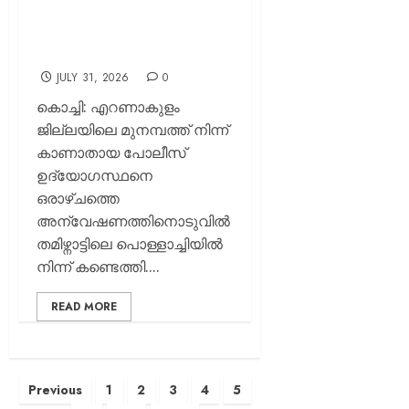
പോലീസ് ഉദ്യോഗസ്ഥനെ
പൊള്ളാച്ചിയിൽ നിന്ന്
കണ്ടെത്തി
JULY 31, 2026
0
കൊച്ചി: എറണാകുളം
ജില്ലയിലെ മുനമ്പത്ത് നിന്ന്
കാണാതായ പോലീസ്
ഉദ്യോഗസ്ഥനെ
ഒരാഴ്ചത്തെ
അന്വേഷണത്തിനൊടുവിൽ
തമിഴ്നാട്ടിലെ പൊള്ളാച്ചിയിൽ
നിന്ന് കണ്ടെത്തി....
READ MORE
Previous
1
2
3
4
5