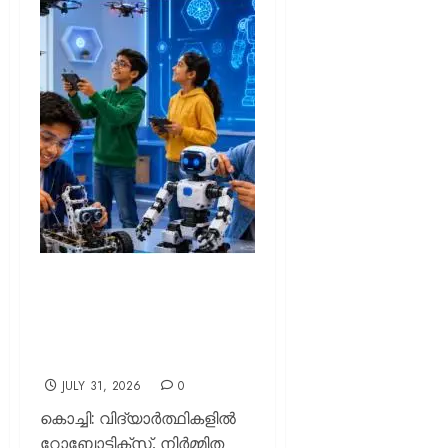
റോബോട്ടിക്‌സ്
പഠനത്തിനായി ‘റോബോത്സവ്’ അവതരിപ്പിച്ച്
വി ഫൗണ്ടേഷനും
എറിക്‌സണും
JULY 31, 2026
0
കൊച്ചി: വിദ്യാർത്ഥികളിൽ
റോബോട്ടിക്സ്, നിർമ്മിത