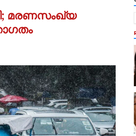
തി; മരണസംഖ്യ
താഗതം