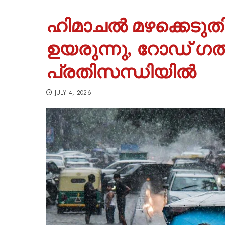
ഹിമാചൽ മഴക്കെടു
ഉയരുന്നു, റോഡ് ഗ
പ്രതിസന്ധിയിൽ
JULY 4, 2026