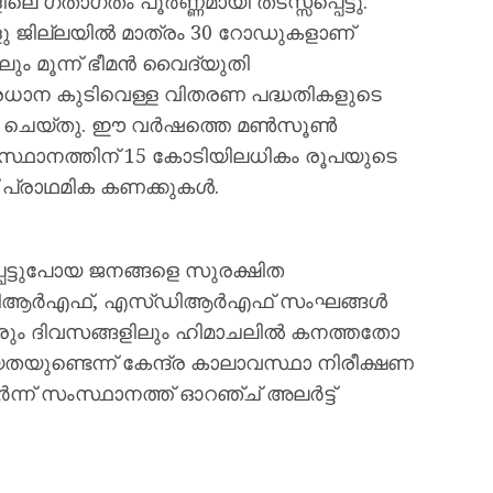
 ഗതാഗതം പൂർണ്ണമായി തടസ്സപ്പെട്ടു.
 ജില്ലയിൽ മാത്രം 30 റോഡുകളാണ്
ഴയിലും മൂന്ന് ഭീമൻ വൈദ്യുതി
രധാന കുടിവെള്ള വിതരണ പദ്ധതികളുടെ
കയും ചെയ്തു. ഈ വർഷത്തെ മൺസൂൺ
സംസ്ഥാനത്തിന് 15 കോടിയിലധികം രൂപയുടെ
 പ്രാഥമിക കണക്കുകൾ.
റപ്പെട്ടുപോയ ജനങ്ങളെ സുരക്ഷിത
ി എൻഡിആർഎഫ്, എസ്ഡിആർഎഫ് സംഘങ്ങൾ
വരും ദിവസങ്ങളിലും ഹിമാചലിൽ കനത്തതോ
ണ്ടെന്ന് കേന്ദ്ര കാലാവസ്ഥാ നിരീക്ഷണ
ടർന്ന് സംസ്ഥാനത്ത് ഓറഞ്ച് അലർട്ട്