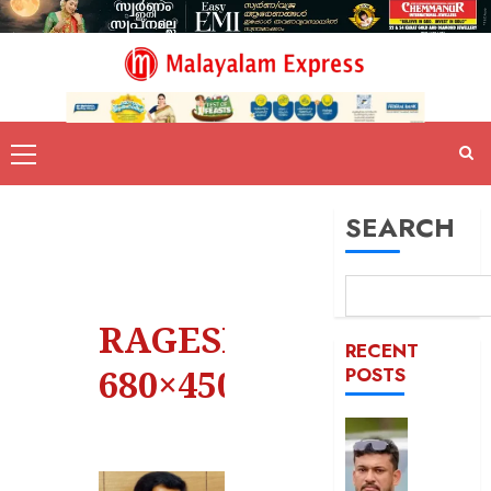
SEARCH
RAGESH-
RECENT
680×450
POSTS
പിന്തു
വേണ്ട,
പിന്നില്‍