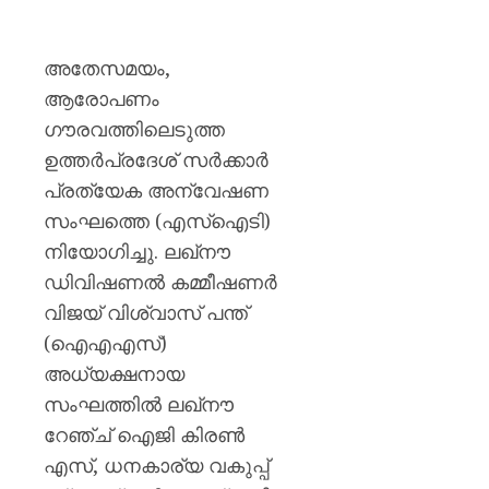
AUGUST
പുതിയ
7, 2026
ക്യാമ്
0
അതേസമയം,
AUGUST
7, 2026
ആരോപണം
ഗൗരവത്തിലെടുത്ത
0
ഉത്തർപ്രദേശ് സർക്കാർ
പ്രത്യേക അന്വേഷണ
സംഘത്തെ (എസ്ഐടി)
നിയോഗിച്ചു. ലഖ്‌നൗ
ഡിവിഷണൽ കമ്മീഷണർ
വിജയ് വിശ്വാസ് പന്ത്
(ഐഎഎസ്)
അധ്യക്ഷനായ
സംഘത്തിൽ ലഖ്‌നൗ
റേഞ്ച് ഐജി കിരൺ
എസ്, ധനകാര്യ വകുപ്പ്