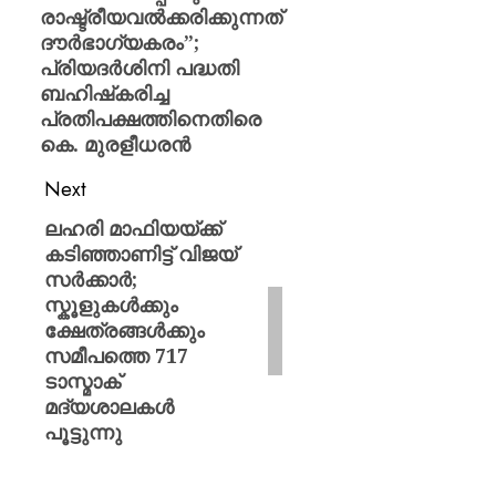
രാഷ്ട്രീയവൽക്കരിക്കുന്നത്
ദൗർഭാഗ്യകരം”;
പ്രിയദർശിനി പദ്ധതി
ബഹിഷ്‌കരിച്ച
പ്രതിപക്ഷത്തിനെതിരെ
കെ. മുരളീധരൻ
Next
ലഹരി മാഫിയയ്ക്ക്
കടിഞ്ഞാണിട്ട് വിജയ്
സർക്കാർ;
സ്കൂളുകൾക്കും
ക്ഷേത്രങ്ങൾക്കും
സമീപത്തെ 717
ടാസ്മാക്
മദ്യശാലകൾ
പൂട്ടുന്നു