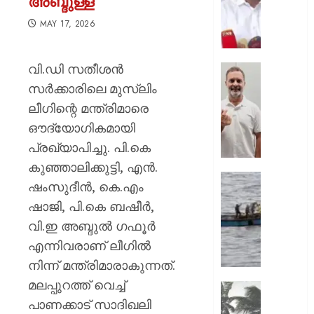
അബ്ദുള്ള
സംഘട
തത്വം
MAY 17, 2026
കര്‍ശനമ
മുസ്ലിം
വി.ഡി സതീശൻ
ലീഗ്;
‘ബാറ്റ്
ജനപ്രത
എന്നെയ
സർക്കാരിലെ മുസ്ലിം
ഭാരവാഹ
ആരും
ലീഗിന്റെ മന്ത്രിമാരെ
ഒഴിയണ
ഇതുവര
ഔദ്യോഗികമായി
ഒരു
AUGUST
പ്രഖ്യാപിച്ചു. പി.കെ
മുറിയില്
7, 2026
ഒരുമിച്ച്
കുഞ്ഞാലിക്കുട്ടി, എൻ.
കണ്ടിട്ട
0
സമുദ്ര
ഷംസുദീൻ, കെ.എം
;
ലംഘനം
ഷാജി, പി.കെ ബഷീർ,
ഇന്‍സ്റ്റ
മലയാളി
ബാറ്റ്മാന
വി.ഇ അബ്ദുൽ ഗഫൂർ
11
മാസുമ
മത്സ്യ
എന്നിവരാണ് ലീഗിൽ
ജെന്‍സ
ശ്രീലങ്
നിന്ന് മന്ത്രിമാരാകുന്നത്.
ഹൃദയം
നാവി
മലപ്പുറത്ത് വെച്ച്
കവര്‍ന്ന്
കസ്റ്റഡ
സംസ്ഥാ
രാഹുല്‍
പാണക്കാട് സാദിഖലി
അതിതീ