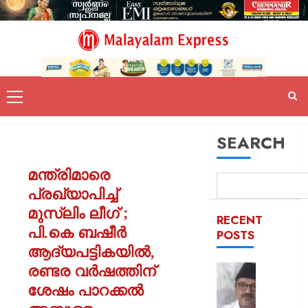
SEARCH
മന്ത്രിമാരെ
പ്രഖ്യാപിച്ച്
മുസ്ലിം ലീഗ് ;
RECENT
പി.കെ ബഷീർ
POSTS
ആദ്യപട്ടികയിൽ,
രണ്ടര വർഷത്തിന്
ഒരാള്‍ക്ക
ഒരു
ശേഷം പാറക്കൽ
പദവി: