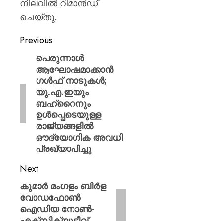
നിലവിൽ റിമാൻഡ്
ചെയ്തു.
Previous
പെരുന്നാൾ
ആഘോഷമാക്കാൻ
ഗൾഫ് നാടുകൾ;
യു.എ.ഇയും
ബഹ്റൈനും
ഉൾപ്പെടെയുള്ള
രാജ്യങ്ങളിൽ
ഔദ്യോഗിക അവധി
പ്രഖ്യാപിച്ചു
Next
കുമാര്‍ മംഗളം ബിര്‍ള
വോഡഫോണ്‍
ഐഡിയ നോണ്‍-
എക്സിക്യൂട്ടീവ്