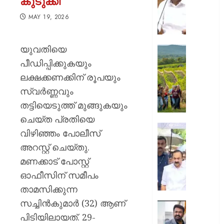
കുടുക്കി
കഴിയും
ഭരണകൂ
MAY 19, 2026
പ്രതിഷ
കഴിയൂ,
യുവതിയെ
അവരെ
ലൗഡണി
ശത്രുക്
ഇപ്പോ
പീഡിപ്പിക്കുകയും
കാണുക
യാത്ര
ലക്ഷക്കണക്കിന് രൂപയും
കുടുംബത
ചെയ്യ
സ്വർണ്ണവും
പ്രതിഷ
അഞ്ച്
ഉൾക്കൊള
തട്ടിയെടുത്ത് മുങ്ങുകയും
കാരണങ
–
ചെയ്ത പ്രതിയെ
വി.ഡി.
AUGUST
‘ഒരു
വിഴിഞ്ഞം പോലീസ്
10,
സതീശ
കുടുംബ
2026
അറസ്റ്റ് ചെയ്തു.
സംഭവിക
0
AUGUST
മണക്കാട് പോസ്റ്റ്
പാടില്ല
10,
ദുരന്തം’
2026
ഓഫീസിന് സമീപം
ഒടുവിൽ
താമസിക്കുന്ന
0
ഗൗതം
സച്ചിൻകുമാർ (32) ആണ്
കൃഷ്ണയ
ഹിറ്റ്
വീട്ടിലെ
പിടിയിലായത്. 29-
കോംബ