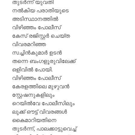
തുടർന്ന് യുവതി
നൽകിയ പരാതിയുടെ
അടിസ്ഥാനത്തിൽ
വിഴിഞ്ഞം പോലീസ്
കേസ് രജിസ്റ്റർ ചെയ്ത
വിവരമറിഞ്ഞ
സച്ചിൻകുമാർ ഉടൻ
തന്നെ ബംഗളൂരുവിലേക്ക്
ഒളിവിൽ പോയി.
വിഴിഞ്ഞം പോലീസ്
കേരളത്തിലെ മുഴുവൻ
സ്റ്റേഷനുകളിലും
റെയിൽവേ പോലീസിലും
ലുക്ക് ഔട്ട് വിവരങ്ങൾ
കൈമാറിയതിനെ
തുടർന്ന്, പാലക്കാട്ടുവെച്ച്