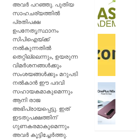
ബി.ബി
0
അവർ പറഞ്ഞു. പുതിയ
ഓണേഴ്സ്
സാഹചര്യത്തിൽ
ഇൻ
പ്രതിപക്ഷ
ഏവിയ
മാനേജ്മെ
ഉപനേതൃസ്ഥാനം
പ്രവേ
ഓഫറു
സിപിഐയ്ക്ക്
ഈമാസ
അവതരിപ്പ
നൽകുന്നതിൽ
12
ആമസ
തെറ്റില്ലെന്നും, ഉയരുന്ന
വരെ
പേ
വിമർശനങ്ങൾക്കും
AUGUST
AUGUST
സംശയങ്ങൾക്കും മറുപടി
9, 2026
9, 2026
നൽകാൻ ഈ പദവി
0
വൺപ്ല
0
സഹായകമാകുമെന്നും
എൻ6എ
അവതരിപ്
ആനി രാജ
അഭിപ്രായപ്പെട്ടു. ഇത്
AUGUST
ഇടതുപക്ഷത്തിന്
9, 2026
ഗുണകരമാകുമെന്നും
0
അവർ കൂട്ടിച്ചേർത്തു.