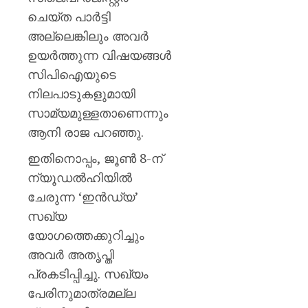
ചെയ്ത പാർട്ടി
അല്ലെങ്കിലും അവർ
ഉയർത്തുന്ന വിഷയങ്ങൾ
സിപിഐയുടെ
നിലപാടുകളുമായി
സാമ്യമുള്ളതാണെന്നും
ആനി രാജ പറഞ്ഞു.
ഇതിനൊപ്പം, ജൂൺ 8-ന്
ന്യൂഡൽഹിയിൽ
ചേരുന്ന ‘ഇൻഡ്യ’
സഖ്യ
യോഗത്തെക്കുറിച്ചും
അവർ അതൃപ്തി
പ്രകടിപ്പിച്ചു. സഖ്യം
പേരിനുമാത്രമല്ല