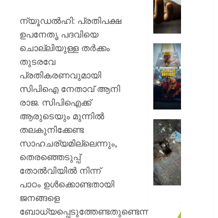
ചെയ്യു
കടുവയ
ന്യൂഡൽഹി: പ്രതിപക്ഷ
ആക്രമ
ഉപനേതൃ പദവിയെ
ഗൂഡല്
ചൊല്ലിയുള്ള തർക്കം
തൊഴില
കൊച്ചി
കൊല്ലപ്
ഹണ്ടർ
തുടരവേ
ആഘോഷ
പ്രതികരണവുമായി
AUGUST
റോയ
9, 2026
സിപിഐ നേതാവ് ആനി
എൻഫീ
രാജ. സിപിഐക്ക്
0
AUGUST
ആരുടെയും മുന്നിൽ
9, 2026
മഞ്ഞപ്
തലകുനിക്കേണ്ട
ചന്ദ്രപ്പ
0
സാഹചര്യമില്ലെന്നും,
ജംഗ്ഷ
തെരഞ്ഞെടുപ്പ്
സ്ലാബ
തകർന്ന
തോൽവിയിൽ നിന്ന്
നിലയി
പാഠം ഉൾക്കൊണ്ടതായി
ജനങ്ങളെ
AUGUST
സി.ഐ
9, 2026
ബോധ്യപ്പെടുത്തേണ്ടതുണ്ടെന്നും
അക്കാദ