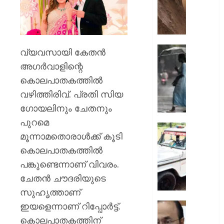
ഇടിഞ്ഞി
മൂവാറ്റു
മാറാടി
ജനങ്ങ
ഭീതിയി
ഇന്നും
വ്യവസായി കേതന്‍
കനത്ത
അഗര്‍വാളിന്റെ
AUGUST
മഴ;
8, 2026
കൊലപാതകത്തില്‍
എട്ട്
വഴിത്തിരിവ്. പ്രതി സിയ
ജില്ലക
0
വിദ്യാ
ഗോയലിനും ചേതനും
സ്ഥാപന
പുറമെ
ഇന്ന്
ദുരിതാ
മൂന്നാമതൊരാള്‍ക്ക് കൂടി
അവധി
വാഹനത്
പ്രഖ്യാ
കൊലപാതകത്തില്‍
പിഴ
ചുമത്ത
പങ്കുണ്ടെന്നാണ് വിവരം.
AUGUST
നടപടി;
ചേതന്‍ ചൗദരിയുടെ
8, 2026
ഉദ്യോ
സുഹൃത്താണ്
സസ്പ
0
ചെയ്ത
ഇയളെന്നാണ് റിപ്പോര്‍ട്ട്.
സ്വാതന്
ശക്തമ
ദിനാ
കൊലപാതകത്തിന്