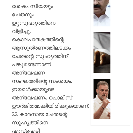
പ്രതിഷ
ചടങ്ങു
ശേഷം സിയയും
വന്ദേമ
ചേതനും
AUGUST
മുഴുവന
7, 2026
പാടണമെ
ഉറ്റസുഹൃത്തിനെ
നിർദ്ദേ
0
വിളിച്ചു.
നൽകി
യുപിയ
കൊലപാതകത്തിന്റെ
പൊതു
ഞെട്ടിച്ച്
ആസൂത്രണത്തിലടക്കം
വകുപ്പ്
ക്രൂരത
വഴക്ക്
ചേതന്റെ സുഹൃത്തിന്
AUGUST
മാറ്റാൻ
പങ്കുണ്ടെന്നാണ്
7, 2026
ചെന്ന
അന്വേഷണ
മകളെ
0
സംഘത്തിന്റെ സംശയം.
പശുവി
ജെൻസ
തളയ്ക്ക
തലമുറ
ഇയാള്‍ക്കായുള്ള
മരകഷ
ചോദ്യങ്
അന്വേഷണം പൊലീസ്
കൊണ്ട്
ഇൻസ്റ്റ
ഊര്‍ജിതമാക്കിയിരിക്കുകയാണ്.
അടിച്ചു
മറുപടി
22 കാരനായ ചേതന്റെ
കൊന്ന്
നൽകാ
പിതാവ്
രാഹുൽ
സുഹൃത്തിനെ
ഗാന്ധി
എസ്‌ഐടി