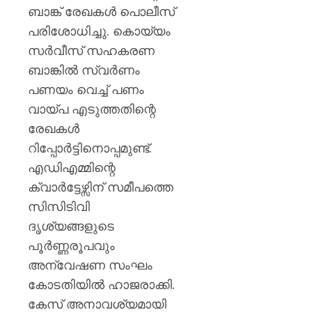
ബാങ്ക് രേഖകൾ പൊലീസ്
പരിശോധിച്ചു. കൊയ്യം
സർവീസ് സഹകരണ
ബാങ്കിൽ സ്വർണം
പണയം വെച്ച് പണം
വായ്പ എടുത്തതിന്റെ
രേഖകൾ
റിപ്പോർട്ടിനൊപ്പമുണ്ട്.
എഡിഎമ്മിന്റെ
ക്വാർട്ടേഴ്സിന് സമീപത്തെ
സിസിടിവി
ദൃശ്യങ്ങളുടെ
പൂർണ്ണരൂപവും
അന്വേഷണ സംഘം
കോടതിയിൽ ഹാജരാക്കി.
കേസ് അനാവശ്യമായി