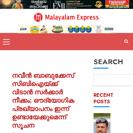
SEARCH
നവീൻ ബാബുക്കേസ്
സിബിഐയ്ക്ക്
വിടാൻ സർക്കാർ
RECENT
നീക്കം; ഔദ്യോഗിക
POSTS
പ്രഖ്യാപനം ഇന്ന്
ഉണ്ടായേക്കുമെന്ന്
പിന്തു
വേണ്ട,
സൂചന
പിന്നില്‍