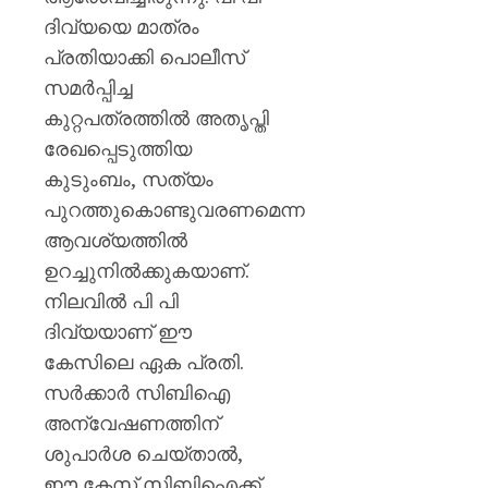
പയ്യന്
ദിവ്യയെ മാത്രം
തഹസിൽ
സസ്‌
പ്രതിയാക്കി പൊലീസ്
സമർപ്പിച്ച
AUGUST
കുറ്റപത്രത്തിൽ അതൃപ്തി
8, 2026
രേഖപ്പെടുത്തിയ
0
കുടുംബം, സത്യം
പുറത്തുകൊണ്ടുവരണമെന്ന
ആവശ്യത്തിൽ
ഉറച്ചുനിൽക്കുകയാണ്.
നിലവിൽ പി പി
ദിവ്യയാണ് ഈ
കേസിലെ ഏക പ്രതി.
സർക്കാർ സിബിഐ
അന്വേഷണത്തിന്
ശുപാർശ ചെയ്താൽ,
ഈ കേസ് സിബിഐക്ക്