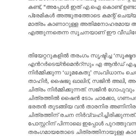
കണ്ട്, “അപ്പോൾ ഇത് എ.ഐ കൊണ്ട് ഉണ്ട
പ്രേമികൾ അത്ഭുതത്തോടെ കമന്റ് ചെയ്
മാത്രം കാണാറുള്ള അതിമനോഹരമായ അണ്
എത്തുന്നതെന്ന സൂചനയാണ് ഈ വീഡിയ
തിയേറ്ററുകളിൽ തരംഗം സൃഷ്ടിച്ച ‘സൂക്ഷ്മദ
എന്‍റർടെയ്ൻമെന്‍റ്സും എ ആൻഡ് എച്
നിർമ്മിക്കുന്ന ‘ധൂമകേതു’ സംവിധാനം
താഹിർ, ഷൈജു ഖാലിദ്, സജിൻ അലി, അബ
ചിത്രം നിർമ്മിക്കുന്നത്. സജിൻ ഗോപുവും
ചിത്രത്തിൽ ഷൈൻ ടോം ചാക്കോ, ഗണപതി, മ
ഭരതൻ തുടങ്ങിയ വൻ താരനിര അണിനിരക്ക
ചിത്രത്തിന് രചന നിർവ്വഹിച്ചിരിക്കുന്
പോസ്റ്ററിന് പിന്നാലെ ഇപ്പോൾ പുറത്തുവന്ന 
തരംഗമായതോടെ ചിത്രത്തിനായുള്ള കാത്