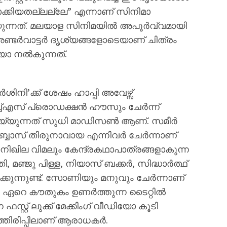
ാക്കിയതല്ലല്ലേ” എന്നാണ് സിനിമാ
യുന്നത്. മലയാള സിനിമയിൽ അപൂർവ്വമായി
ടർവാട്ടർ ദൃശ്യങ്ങളോടെയാണ് ചിത്രം
ോ നൽകുന്നത്.
ർശിനി’ക്ക് ശേഷം ഹാപ്പി അവേഴ്സ്
ച്എസ് പ്രൊഡക്ഷൻ ഹൗസും ചേർന്ന്
 ചെയ്യുന്നത് സുധി മാഡിസൺ ആണ്. സമീർ
്ബാസ് തിരുനാവായ എന്നിവർ ചേർന്നാണ്
 നിഖില വിമലും കേന്ദ്രകഥാപാത്രങ്ങളാകുന്ന
ഞ്ജു പിള്ള, നിയാസ് ബക്കർ, സിദ്ധാർത്ഥ്
ുന്നുണ്ട്. സോണിയും മനുവും ചേർന്നാണ്
നത്. ഏറെ കൗതുകം ഉണർത്തുന്ന ടൈറ്റിൽ
ഫസ്റ്റ് ലുക്ക് മേക്കിംഗ് വീഡിയോ കൂടി
തിരിപ്പിലാണ് ആരാധകർ.