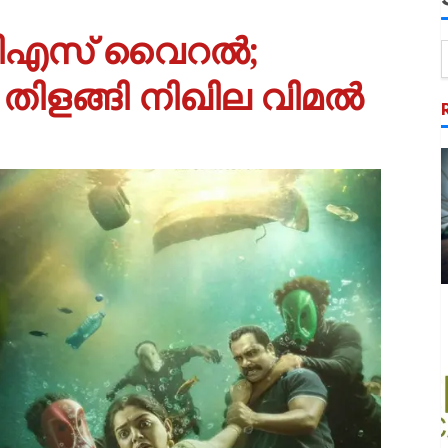
ിടിഎസ് വൈറൽ;
ൽ തിളങ്ങി നിഖില വിമൽ