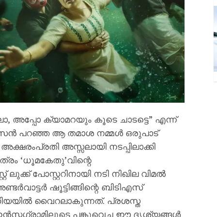
ലോ, അപ്പോ ക്യാമറയും കൂടെ ചാടട്ടെ” എന്ന്
വാസൻ പറഞ്ഞ ആ തമാശ നമ്മൾ ഒരുപാട്
 അക്ഷരംപ്രതി അസ്സലായി നടപ്പിലാക്കി
രം ‘ധൂമകേതു’വിന്റെ
് ലുക്ക് പോസ്റ്ററിനായി നടി നിഖില വിമൽ
ർവാട്ടർ ഷൂട്ടിങ്ങിന്റെ ബിടിഎസ്
യിൽ വൈറലാകുന്നത്. പ്രശസ്ത
റ്റഗ്രാമിലൂടെ പങ്കുവെച്ച ഈ ദൃശ്യങ്ങൾ