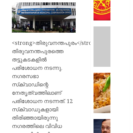
അപലപന
ദേവാലയ
അക്രമ
വെച്ചുപൊ
യാക്ക
സഭ
വീട്ടമ്മ
<strong>തിരുവനന്തപുരം</strong>:
കാണാ
AUGUST
രാത്രിയ
തിരുവനന്തപുരത്തെ
9, 2026
അലമാരയ
തട്ടുകടകളില്‍
ഒളിച്ചിരു
0
പരിശോധന നടന്നു.
കാമുക
യുവതി
നഗരസഭാ
കട
ബന്ധുക
ഇടിച്ച്
സ്‌ക്വാഡിന്റെ
മർദ്ദിച്ചു
നിരത്തി
നേതൃത്വത്തിലാണ്
അധികൃ
പരിശോധന നടന്നത്. 12
AUGUST
സാവൻ
9, 2026
മാസത്
സ്‌ക്വാഡുകളായി
നോൺ-
0
തിരിഞ്ഞായിരുന്നു
വെജ്
മുഖ്യാ
നഗരത്തിലെ വിവിധ
വിളമ്പി
വിഷയത