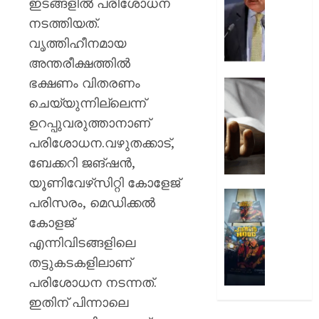
ഇടങ്ങളില്‍ പരിശോധന
യു.പിയ
ഹൈദരാ
കനത്ത
ലോ
നടത്തിയത്.
ശിക്ഷാ
യൂണിവേഴ
വൃത്തിഹീനമായ
നടപടി
അമർഷം
അന്തരീക്ഷത്തില്‍
ചീഫ്
ഭക്ഷണം വിതരണം
AUGUST
ജസ്റ്റി
9, 2026
പ്രതിഷ
തോട്ടത
ചെയ്യുന്നില്ലെന്ന്
വിദ്യാ
0
ജോലി
ഉറപ്പുവരുത്താനാണ്
ചെയ്യു
പരിശോധന.വഴുതക്കാട്,
AUGUST
കടുവയ
9, 2026
ബേക്കറി ജങ്ഷന്‍,
ആക്രമ
ഗൂഡല്
0
യൂണിവേഴ്‌സിറ്റി കോളേജ്
തൊഴില
കൊച്ചി
പരിസരം, മെഡിക്കല്‍
കൊല്ലപ്
ഹണ്ടർ
കോളജ്
ആഘോഷ
എന്നിവിടങ്ങളിലെ
AUGUST
റോയ
9, 2026
എൻഫീ
തട്ടുകടകളിലാണ്
0
പരിശോധന നടന്നത്.
AUGUST
9, 2026
ഇതിന് പിന്നാലെ