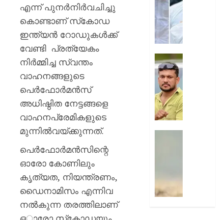
കോർഡിന
എന്ന് പുനര്‍നിര്‍വചിച്ചു
AUGUST
ലഹരിക
കൊണ്ടാണ് സ്‌കോഡ
10,
പിടിയി
2026
ഇന്ത്യന്‍ റോഡുകള്‍ക്ക്
0
AUGUST
വേണ്ടി പ്രത്യേകം
10,
കോതമം
നിര്‍മ്മിച്ച സ്വന്തം
2026
ഊന്നു
വാഹനങ്ങളുടെ
0
സിഐമ
പെര്‍ഫോര്‍മന്‍സ്
ഭീഷണിപ്
കേസി
അധിഷ്ഠിത നേട്ടങ്ങളെ
അർജു
വാഹനപ്രേമികളുടെ
ആയങ്കി
മുന്നില്‍വയ്ക്കുന്നത്.
അറസ്റ്റ
ഹോസ്റ്
പാമ്പിന്
പെര്‍ഫോര്‍മന്‍സിന്റെ
AUGUST
കടിയേറ്റ
ഓരോ കോണിലും
10,
വിദ്യാ
2026
കൃത്യത, നിയന്ത്രണം,
മരിച്ചു
0
;
ഡൈനാമിസം എന്നിവ
ഒരാൾ
നല്‍കുന്ന തരത്തിലാണ്
അതീവ
ഒാരോ സ്‌കോഡയും