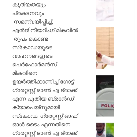
സമീപന
കൃത്യതയും
പ്രശംസി
പ്രകടനവും
ലത്തീന്‍
സമന്വയിപ്പിച്ച്,
അതിര
എന്‍ജിനീയറിംഗ് മികവില്‍
ആര്‍ച്ച്
അമൃതാന
ബിഷപ്പ്
മഠത്തില
രൂപം കൊണ്ട
സന്ദർ
സ്‌കോഡയുടെ
AUGUST
നടത്തി
11,
വാഹനങ്ങളുടെ
വി
2026
പെര്‍ഫോര്‍മന്‍സ്
ഡി
0
സതീശ
മികവിനെ
എക്സ
ഉയര്‍ത്തിക്കാണിച്ച് ഗോട്ട്-
AUGUST
മന്ത്രിക
10,
ഗ്രേറ്റസ്റ്റ് ഓണ്‍ എ ട്രാക്ക്
വ്യാജ
2026
എന്ന പുതിയ ബ്രാന്‍ഡ്
വാർത്
0
പ്രചരിപ
ക്യാപെയ്‌നുമായി
കർശന
സ്‌കോഡ. ഗ്രേറ്റസ്റ്റ് ഓഫ്
നടപടിയ
ഓള്‍ ടൈം എന്നതിനെ
സൈബ
മുഖ്യമന
സെൽ
ഗ്രേറ്റസ്റ്റ് ഓണ്‍ എ ട്രാക്ക്
സോഷ്