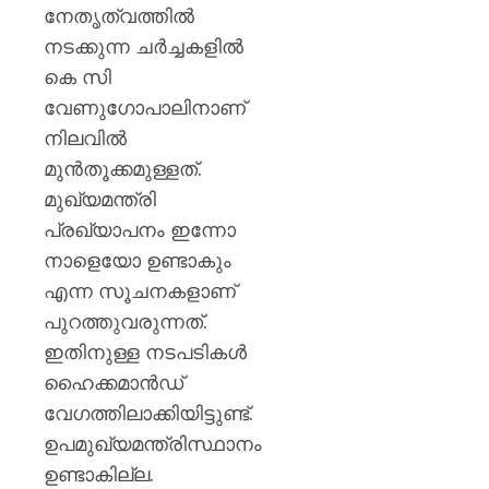
AUGUST
പുതിയ
നേതൃത്വത്തിൽ
7, 2026
ക്യാമ്
നടക്കുന്ന ചര്‍ച്ചകളില്‍
0
കെ സി
AUGUST
7, 2026
വേണുഗോപാലിനാണ്
0
നിലവിൽ
മുന്‍തൂക്കമുള്ളത്.
മുഖ്യമന്ത്രി
പ്രഖ്യാപനം ഇന്നോ
നാളെയോ ഉണ്ടാകും
എന്ന സൂചനകളാണ്
പുറത്തുവരുന്നത്.
ഇതിനുള്ള നടപടികള്‍
ഹൈക്കമാൻഡ്
വേഗത്തിലാക്കിയിട്ടുണ്ട്.
ഉപമുഖ്യമന്ത്രിസ്ഥാനം
ഉണ്ടാകില്ല.