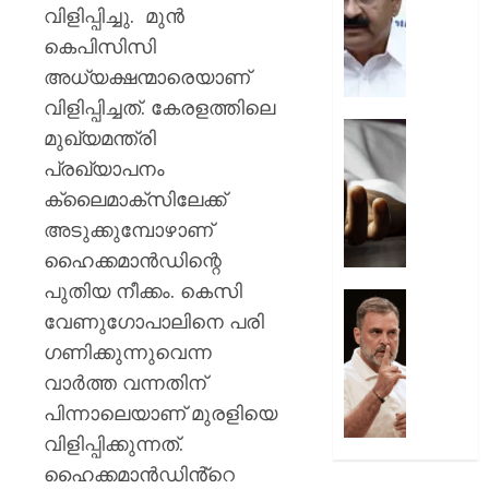
പ്രതിഷ
ചടങ്ങു
വിളിപ്പിച്ചു. മുൻ
വന്ദേമ
കെപിസിസി
AUGUST
മുഴുവന
7, 2026
അധ്യക്ഷന്മാരെയാണ്
പാടണമെ
നിർദ്ദേ
വിളിപ്പിച്ചത്. കേരളത്തിലെ
0
നൽകി
യുപിയ
മുഖ്യമന്ത്രി
പൊതു
ഞെട്ടിച്ച്
പ്രഖ്യാപനം
വകുപ്പ്
ക്രൂരത
ക്ലൈമാക്സിലേക്ക്
വഴക്ക്
AUGUST
മാറ്റാൻ
അടുക്കുമ്പോഴാണ്
7, 2026
ചെന്ന
ഹൈക്കമാൻഡിന്റെ
മകളെ
0
പുതിയ നീക്കം. കെസി
പശുവി
ജെൻസ
വേണുഗോപാലിനെ പരി​
തളയ്ക്ക
തലമുറ
മരകഷ
ചോദ്യങ്
ഗണിക്കുന്നുവെന്ന
കൊണ്ട്
ഇൻസ്റ്റ
വാർത്ത വന്നതിന്
അടിച്ചു
മറുപടി
പിന്നാലെയാണ് മുരളിയെ
കൊന്ന്
നൽകാ
വിളിപ്പിക്കുന്നത്.
പിതാവ്
രാഹുൽ
ഗാന്ധി
ഹൈക്കമാന്‍ഡിൻ്റെ