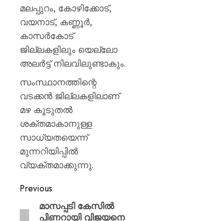
പയ്യന്
മലപ്പുറം, കോഴിക്കോട്,
തഹസിൽ
വയനാട്, കണ്ണൂർ,
സസ്‌
കാസർകോട്
AUGUST
ജില്ലകളിലും യെല്ലോ
8, 2026
അലർട്ട് നിലവിലുണ്ടാകും.
0
സംസ്ഥാനത്തിന്റെ
വടക്കൻ ജില്ലകളിലാണ്
മഴ കൂടുതൽ
ശക്തമാകാനുള്ള
സാധ്യതയെന്ന്
മുന്നറിയിപ്പിൽ
വ്യക്തമാക്കുന്നു.
Previous
മാസപ്പടി കേസിൽ
പിണറായി വിജയനെ