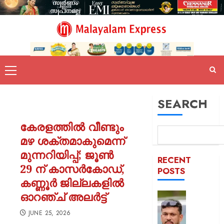
SEARCH
കേരളത്തിൽ വീണ്ടും
മഴ ശക്തമാകുമെന്ന്
മുന്നറിയിപ്പ്; ജൂൺ
RECENT
29 ന് കാസർകോഡ്,
POSTS
കണ്ണൂർ ജില്ലകളിൽ
ഓറഞ്ച് അലർട്ട്
പിന്തു
വേണ്ട,
JUNE 25, 2026
പിന്നില്‍