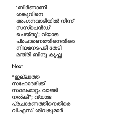
‘ബിര്‍ണാണി
ശങ്കുവിനെ
അംഗനവാടിയിൽ നിന്ന്
സസ്പെൻഡ്
ചെയ്തു’; വ്യാജ
പ്രചാരണത്തിനെതിരെ
നിയമനടപടി തേടി
മന്ത്രി ബിന്ദു കൃഷ്ണ
Next
“ഇല്ലാത്ത
സഹോദരിക്ക്
സ്ഥലംമാറ്റം വാങ്ങി
നൽകി”; വ്യാജ
പ്രചാരണത്തിനെതിരെ
വി.എസ്. ശിവകുമാർ