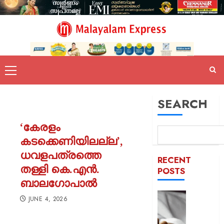
SEARCH
‘കേരളം
കടക്കെണിയിലല്ല’,
ധവളപത്രത്തെ
RECENT
തള്ളി കെ.എൻ.
POSTS
ബാലഗോപാൽ
യുപിയ
JUNE 4, 2026
ഞെട്ടിച്ച്
ക്രൂരത