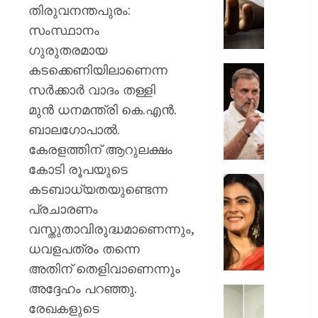
വഴക്ക്
തിരുവനന്തപുരം:
മാറ്റാൻ
സംസ്ഥാനം
ചെന്ന
ഗുരുതരമായ
മകളെ
കടക്കെണിയിലാണെന്ന
പശുവി
ജെൻസ
തളയ്ക്ക
തലമുറ
സർക്കാർ വാദം തള്ളി
മരകഷ
ചോദ്യങ്
മുൻ ധനമന്ത്രി കെ.എൻ.
കൊണ്ട്
ഇൻസ്റ്റ
ബാലഗോപാൽ.
അടിച്ചു
മറുപടി
കൊന്ന്
കേരളത്തിന് ആറുലക്ഷം
നൽകാ
പിതാവ്
രാഹുൽ
കോടി രൂപയുടെ
ഗാന്ധി
52-ാം
കടബാധ്യതയുണ്ടെന്ന
AUGUST
പുതിയ
വയസ്സി
7, 2026
പ്രചാരണം
ക്യാമ്
യുവത്
വസ്തുതാവിരുദ്ധമാണെന്നും,
0
തുളുമ്പു
AUGUST
സൗന്ദര
ധവളപത്രം തന്നെ
7, 2026
കാജോലി
അതിന് തെളിവാണെന്നും
ആരോഗ
0
അദ്ദേഹം പറഞ്ഞു.
രഹസ്യ
യുവനട
അറിയാ
രേഖകളുടെ
വെല്ലു