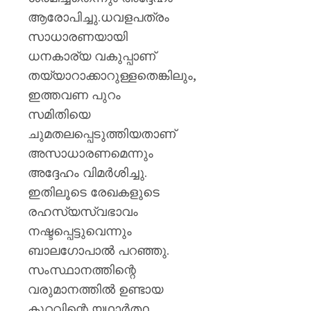
മുൻ
ആരോപിച്ചു.ധവളപത്രം
ധനമന്ത്
കെ.എൻ
സാധാരണയായി
ബാലഗ
ധനകാര്യ വകുപ്പാണ്
തയ്യാറാക്കാറുള്ളതെങ്കിലും,
AUGUST
7, 2026
ഇത്തവണ പുറം
0
സമിതിയെ
ചുമതലപ്പെടുത്തിയതാണ്
അസാധാരണമെന്നും
അദ്ദേഹം വിമർശിച്ചു.
ഇതിലൂടെ രേഖകളുടെ
രഹസ്യസ്വഭാവം
നഷ്ടപ്പെട്ടുവെന്നും
ബാലഗോപാൽ പറഞ്ഞു.
സംസ്ഥാനത്തിന്റെ
വരുമാനത്തിൽ ഉണ്ടായ
കുറവിന്റെ യഥാർത്ഥ