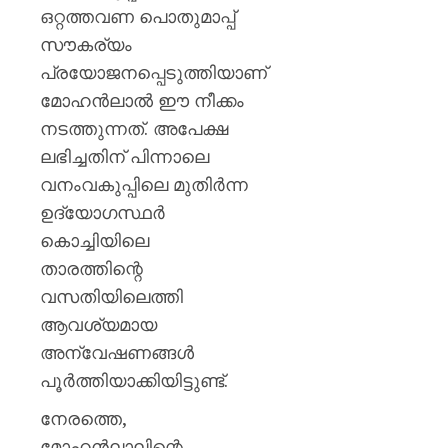
പിടിച്ചെ
ഒറ്റത്തവണ പൊതുമാപ്പ്
ടാൽകം
സൗകര്യം
പൗഡർ
ഉൾപ്പെ
പ്രയോജനപ്പെടുത്തിയാണ്
25,000
മോഹൻലാൽ ഈ നീക്കം
കിലോഗ്
നടത്തുന്നത്. അപേക്ഷ
ലഭിച്ചതിന് പിന്നാലെ
AUGUST
5, 2026
വനംവകുപ്പിലെ മുതിർന്ന
0
ഉദ്യോഗസ്ഥർ
കൊച്ചിയിലെ
താരത്തിന്റെ
വസതിയിലെത്തി
ആവശ്യമായ
അന്വേഷണങ്ങൾ
പൂർത്തിയാക്കിയിട്ടുണ്ട്.
നേരത്തെ,
മോഹൻലാലിന്റെ