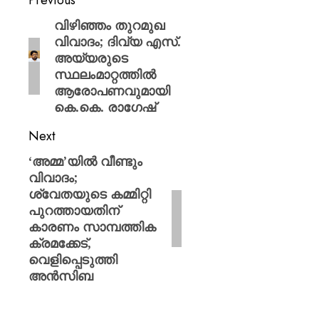
Previous
വിഴിഞ്ഞം തുറമുഖ
വിവാദം; ദിവ്യ എസ്.
അയ്യരുടെ
സ്ഥലംമാറ്റത്തിൽ
ആരോപണവുമായി
കെ.കെ. രാഗേഷ്
Next
‘അമ്മ’യിൽ വീണ്ടും
വിവാദം;
ശ്വേതയുടെ കമ്മിറ്റി
പുറത്തായതിന്
കാരണം സാമ്പത്തിക
ക്രമക്കേട്,
വെളിപ്പെടുത്തി
അൻസിബ