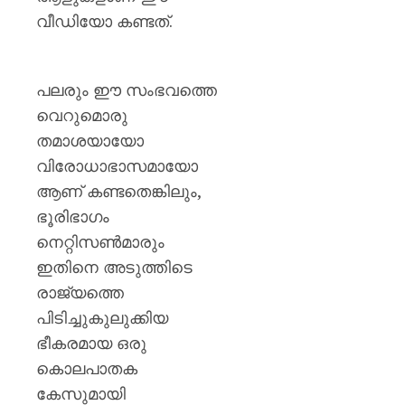
ഒഡീഷ
വീഡിയോ കണ്ടത്.
പ്രളയ
ഭീതിയി
ലക്ഷക്ക
ജനങ്ങ
പലരും ഈ സംഭവത്തെ
വെറുമൊരു
AUGUST
6, 2026
തമാശയായോ
വിരോധാഭാസമായോ
0
ആണ് കണ്ടതെങ്കിലും,
ഭൂരിഭാഗം
നെറ്റിസൺമാരും
ഇതിനെ അടുത്തിടെ
രാജ്യത്തെ
പിടിച്ചുകുലുക്കിയ
ഭീകരമായ ഒരു
കൊലപാതക
കേസുമായി