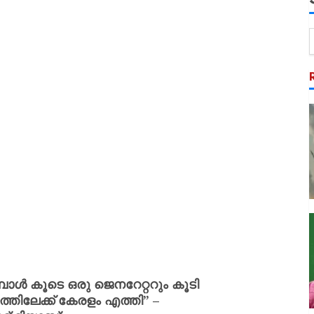
ോൾ കൂടെ ഒരു ജെനറേറ്ററും കൂടി
ിലേക്ക് കേരളം എത്തി” –