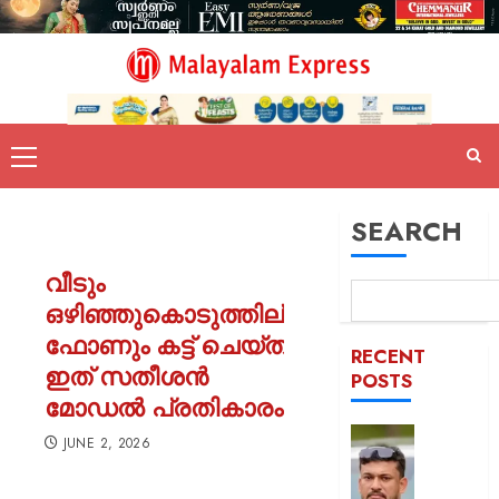
SEARCH
വീടും
ഒഴിഞ്ഞുകൊടുത്തില്ല
ഫോണും കട്ട് ചെയ്തു;
RECENT
ഇത് സതീശന്‍
POSTS
മോഡല്‍ പ്രതികാരം
പിന്തു
JUNE 2, 2026
വേണ്ട,
പിന്നില്‍