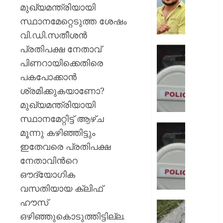
നിന്ന്
മുഖ്യമന്ത്രിയായി
കുത്തര
സ്ഥാനമേറ്റെടുത്ത ശേഷം
:
വി.ഡി.സതീശന്‍
ഫേസ്ബു
പ്രതിപക്ഷ നേതാവ്
പോസ്റ്റ്
ഡേറ്റിങ്
അർജു
ആപ്പ്
പിണറായിക്കെതിരെ
ആയങ്കി
വഴി
പകപോക്കാന്‍
വലയിലാക
ശ്രമിക്കുകയാണോ?
AUGUST
കൂടിക്ക
8, 2026
മുഖ്യമന്ത്രിയായി
ദൃശ്യങ
കാണിച്ച്
0
സ്ഥാനമേറ്റിട്ട് ആഴ്ച
ആറ്
ഭാര്യയ
മൂന്നു കഴിഞ്ഞിട്ടും
കോടി
കാമുക
ഇതേവരെ പ്രതിപക്ഷ
രൂപ
തമ്മിലു
തട്ടിയെട
നേതാവിന്‍റെ
ഞെട്ടിക്
യുവതി
ചാറ്റ്
ഔദ്യോഗിക
പുറത്ത്
വസതിയായ ക്ലിഫ്
AUGUST
ഭർത്താ
8, 2026
ഹൗസ്
വകവരു
തീർത്ഥ
പദ്ധതിയി
ഒഴിഞ്ഞുകൊടുത്തിട്ടില്ല.
0
സുരക്ഷ