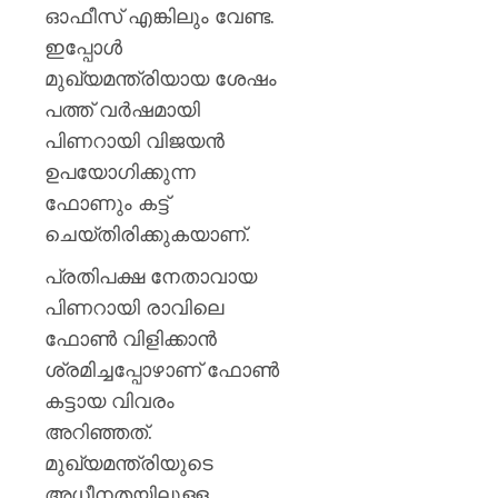
പയ്യന്
ഓഫീസ് എങ്കിലും വേണ്ട.
തഹസിൽ
ഇപ്പോള്‍
സസ്‌
മുഖ്യമന്ത്രിയായ ശേഷം
AUGUST
പത്ത് വര്‍ഷമായി
8, 2026
പിണറായി വിജയന്‍
0
ഉപയോഗിക്കുന്ന
ഫോണും കട്ട്
ചെയ്തിരിക്കുകയാണ്.
പ്രതിപക്ഷ നേതാവായ
പിണറായി രാവിലെ
ഫോണ്‍ വിളിക്കാന്‍
ശ്രമിച്ചപ്പോഴാണ് ഫോണ്‍
കട്ടായ വിവരം
അറിഞ്ഞത്.
മുഖ്യമന്ത്രിയുടെ
അധീനതയിലുള്ള