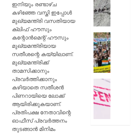
സംഭവത
മുൻനിർ
ഇനിയും രണ്ടാഴ്ച
പരാതിയ
അമർനാ
കഴിഞ്ഞേ വസ്തി ഇപ്പോള്‍
യുവാവ്
യാത്ര
മുഖ്യമന്ത്രി വസതിയായ
നിർത്തിവ
AUGUST
യാത്രക്ക
ക്ലിഫ് ഹൗസും
8, 2026
കർശന
സിജെപ
കന്റോന്‍മെന്റ് ഹൗസും
ജാഗ്രത
0
സമരവു
മുഖ്യമന്ത്രിയായ
നിർദ്ദേ
ബന്ധപ്പെ
സതീശന്റെ കയ്യിലാണ്.
റീലുക
AUGUST
സമൂഹമ
മുഖ്യമന്ത്രിക്ക്
8, 2026
നിന്ന്
താമസിക്കാനും
നീക്കം
0
പ്രവര്‍ത്തിക്കാനും
ചെയ്തെന
രക്ഷാപ
കഴിയാതെ സതീശന്‍
പരാതി
മരിച്ച
രാജേഷി
പിണറായിയെ ലോക്ക്
AUGUST
ഭൗതിക
ആയിരിക്കുകയാണ്.
8, 2026
ശരീരം
പ്രതിപക്ഷ നേതാവിന്റെ
ഫ്രീസറ
0
ഓഫീസ് പ്രവര്‍ത്തനം
കൊണ്ട
സംഭവം
തുടങ്ങാന്‍ മിനിമം