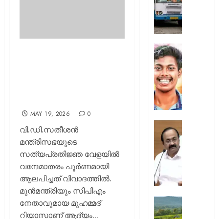
സർക്കാ
ജീവനക്
ഒഴിവാക
മുസ്ലിം
ലീഗ്
അഭിമന
‘വന്ദേമാതരം
വധക്കേ
മതേതരത്വത്തിന്
AUGUST
അഭിഭാ
10,
വെല്ലുവിളി’;
മുഖേന
2026
റിയാസിനെതിരെ ഷഫീറും
വിചാര
0
മുരളീധരനും
നടപടി
പങ്കെടു
MAY 19, 2026
0
അനുവദി
“അവർക്
വി.ഡി.സതീശന്‍
പ്രതിക
ആരോട്
മന്ത്രിസഭയുടെ
ആവശ്
പ്രതിഷ
സത്യപ്രതിജ്ഞ വേളയില്‍
തള്ളി
കഴിയും
വന്ദേമാതരം പൂര്‍ണമായി
കോടതി
ഭരണകൂ
ആലപിച്ചത് വിവാദത്തില്‍.
പ്രതിഷ
AUGUST
കഴിയൂ,
മുന്‍മന്ത്രിയും സിപിഎം
10,
അവരെ
ലൗഡണി
നേതാവുമായ മുഹമ്മദ്‌
2026
ശത്രുക്
ഇപ്പോ
റിയാസാണ് ആദ്യം...
0