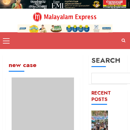
SEARCH
new case
RECENT
POSTS
സിജെപ
സമരവു
ബന്ധപ്പെ