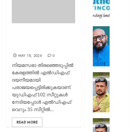
ഡീലർ
വിഭാഗം
–
II
ഫോറെക
ഡോ.
കേരളത്തില്‍ എല്‍ഡിഎഫ്
ലൈസ
വാലയി
തിരിച്ചുവരും; കാരണങ്ങള്‍
സ്വന്തമ
ഇടിക്കു
ഇങ്ങനെ
മുത്തൂറ്റ്
യുണൈറ
ഫിൻകോർ
നേഷൻ
MAY 18, 2026
0
എസ്ഡ
നിയമസഭാ തിരഞ്ഞെടുപ്പില്‍
AUGUST
അംഗം
9, 2026
കേരളത്തില്‍ എല്‍ഡിഎഫ്
ഒടുവിൽ
ദയനീയമായി
AUGUST
0
പൊലീസ
9, 2026
പരാജയപ്പെട്ടിരിക്കുകയാണ്.
പൂട്ട്;
യുഡിഎഫ് 102 സീറ്റുകള്‍
അര്‍ജുന്
0
ആയങ്കി
നേടിയപ്പോള്‍ എല്‍ഡിഎഫ്
പിടിയി
വെറും 35 സീറ്റില്‍...
AUGUST
പിന്തു
READ MORE
9, 2026
വേണ്ട,