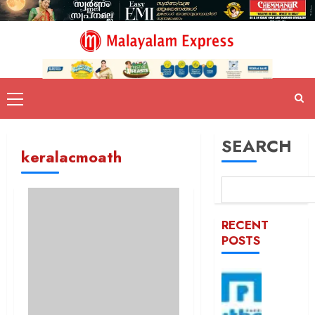
SEARCH
keralacmoath
RECENT
POSTS
ആർബി
സ്ഥിരം
അംഗീക