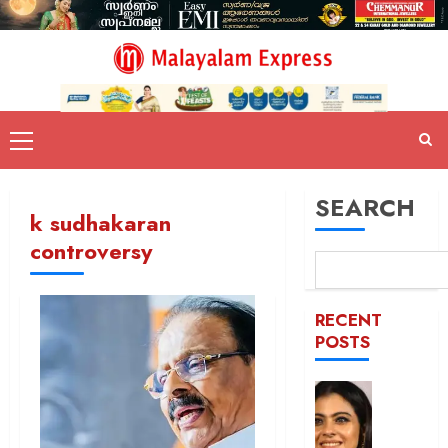
SEARCH
k sudhakaran
controversy
RECENT
POSTS
52-ാം
വയസ്സി
യുവത്