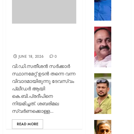
കേസി
അന്വ
ബിനീഷ്
കൊടിയേ
;
സംരംഭക
പ്രദീപിന്‍റെ നിയമനത്തില്‍
പ്രതി
സുവർണ
കൈകഴുകി സതീശന്‍; കൊട്ട്
25
6%
മുരളീധരനിട്ട്
പേരുമാ
പലിശയ
ഫോണ
5
JUNE 18, 2026
0
ബന്ധപ്പെ
കോടി
വി.ഡി.സതീശന്‍ സര്‍ക്കാര്‍
പരിശോധ
രൂപ
സ്ഥാനമേറ്റ് ഉടന്‍ തന്നെ വന്ന
വരെ
ഒളിവിലിര
വിവാദമായിരുന്നു ദേവസ്വം
AUGUST
വായ്പ
പോലീസ
6, 2026
പ്ലീഡര്‍ ആയി
ലഭിക്കുന
വെല്ലുവി
മുഖ്യമന
കെ.ബി.പ്രദീപിനെ
0
അർജു
സംരംഭ
ആയങ്കി
നിയമിച്ചത്. ശബരിമല
വികസ
‘പറ്റുമെ
സ്വര്‍ണക്കൊള്ള...
പദ്ധതിക്
പിടിക്കൂ’
ഇന്ന്
എന്ന്
പ്രതിസന
READ MORE
തുടക്കം
പോസ്റ്റ്‌
വിരാമമ