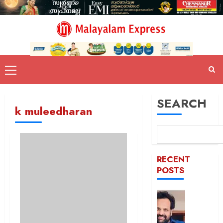
SEARCH
k muleedharan
RECENT
POSTS
ഇ.ഡി
ഉദ്യോ
ആക്രമിച